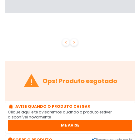



Ops! Produto esgotado

AVISE QUANDO O PRODUTO CHEGAR
Clique aqui e te avisaremos quando o produto estiver
disponível novamente
ME AVISE

SOBRE O PRODUTO
Resumo gerado por IA