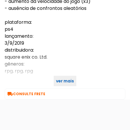
- aumento da velocidade do jogo (x3)
- ausência de confrontos aleatórios
plataforma:
ps4
lançamento:
3/9/2019
distribuidora:
square enix co. Ltd.
gêneros:
rpg, rpg, rpg
ver mais

CONSULTE FRETE