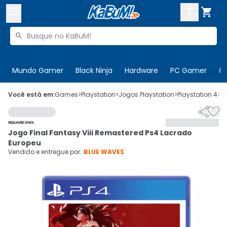



Buscar produtos


Enviar para:
Digite o CEP
Mundo Gamer
Black Ninja
Hardware
PC Gamer
C

Olá. Acesse sua conta
Você está em:
Games
>
Playstation
>
Jogos Playstation
>
Playstation 4
>
C


ENTRE

Departamentos
Jogo Final Fantasy Viii Remastered Ps4 Lacrado
CADASTRE-SE
Cupons

Europeu
Vendido e entregue por:
BLUE WAVES
Mais Vendidos

Ativar tradutor em libras
