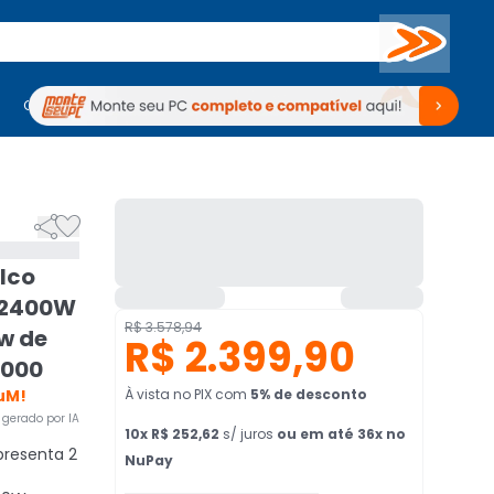
Buscar
PC Gamer
Computadores
Computadores
Periféricos
Periféricos
TV
Venda no KaBuM!
TV
Venda no KaBuM!


lco
 2400W
R$ 3.578,94
w de
R$ 2.399,90
2000
uM!
À vista no PIX
com
5
% de desconto
gerado por IA
10
x
R$ 252,62
s/ juros
ou em até 36x no
presenta 2
NuPay