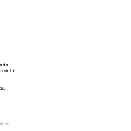
cada
e sinta!
as.
melhor