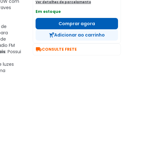
400W com
Ver detalhes de parcelamento
raves
Em estoque
Comprar agora
e de
para
Adicionar ao carrinho
 de
ádio FM

CONSULTE FRETE
ais
: Possui
 luzes
uma