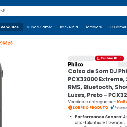
s
 Vendidos
Mais-v-
Mundo Gamer
Mundo Gamer
Black Ninja
Black Ninja
Hardware
Hardware
PC Gamer
96828
Restam
18
un.

Caixa de Som DJ Phi
PCX32000 Extreme,
RMS, Bluetooth, Sho
Luzes, Preto - PCX3
Vendido e entregue por:
KaB

SOBRE O PRODUTO
Resumo 
Performance Sonora
: A
alto-falantes e 1 tweeter,