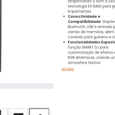
amplificando o som a 2
tecnologia EX BASS para g
impactantes
Conectividade e
Compatibilidade
: Dispõ
Bluetooth, USB e entrada 
cartão de memória, além
conexão para guitarra e r
Funcionalidades Especi
função SMART DJ para
customização de efeitos e
RGB dinâmicas, criando 
atmosfera festiva
Ver mais