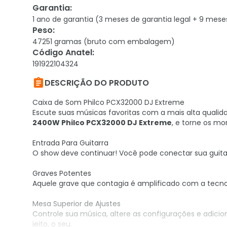
Garantia
:
1 ano de garantia (3 meses de garantia legal + 9 mese
Peso
:
47251 gramas (bruto com embalagem)
Código Anatel
:
191922104324

DESCRIÇÃO DO PRODUTO
Caixa de Som Philco PCX32000 DJ Extreme
Escute suas músicas favoritas com a mais alta qualid
2400W Philco PCX32000 DJ Extreme
, e torne os mo
Entrada Para Guitarra
O show deve continuar! Você pode conectar sua guit
Graves Potentes
Aquele grave que contagia é amplificado com a tecn
Mesa Superior de Ajustes
Controle sua música, altere as configurações e adicio
jeito, o seu.