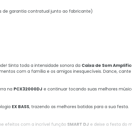
s de garantia contratual junto ao fabricante)
ade! Sinta toda a intensidade sonora da
Caixa de Som Amplifi
mentos com a família e os amigos inesquecíveis. Dance, cante 
arra na
PCX32000DJ
e continuar tocando suas melhores músic
ologia
EX BASS
, trazendo as melhores batidas para a sua festa.
ne efeitos com a incrível função
SMART DJ
e deixe a festa do 