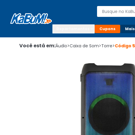
Enviar para:

Buscar produto
Digite o CEP

Departamentos
Cupons
Mais
Você está em:
Áudio
>
Caixa de Som
>
Torre
>
Código
5