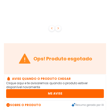



Ops! Produto esgotado

AVISE QUANDO O PRODUTO CHEGAR
Clique aqui e te avisaremos quando o produto estiver
disponível novamente
ME AVISE

SOBRE O PRODUTO
Resumo gerado por IA