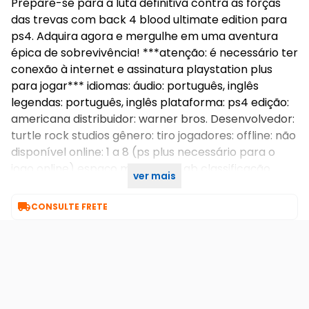
Prepare-se para a luta definitiva contra as forças
das trevas com back 4 blood ultimate edition para
ps4. Adquira agora e mergulhe em uma aventura
épica de sobrevivência! ***atenção: é necessário ter
conexão à internet e assinatura playstation plus
para jogar*** idiomas: áudio: português, inglês
legendas: português, inglês plataforma: ps4 edição:
americana distribuidor: warner bros. Desenvolvedor:
turtle rock studios gênero: tiro jogadores: offline: não
disponível online: 1 a 8 (ps plus necessário para o
jogo online) espaço mínimo: 40 gb classificação
ver mais
indicativa: adulto / mature

CONSULTE FRETE