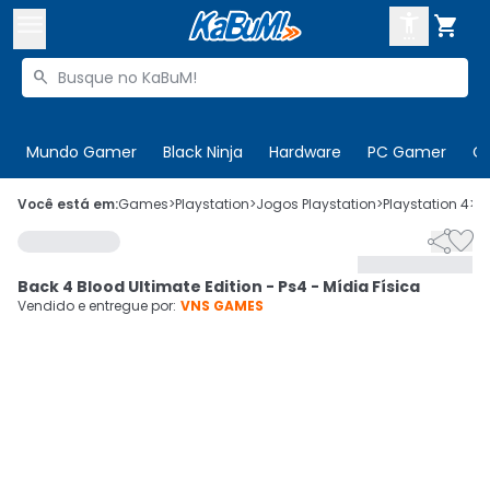



Buscar produtos


Enviar para:
Digite o CEP
Mundo Gamer
Black Ninja
Hardware
PC Gamer
C

Olá. Acesse sua conta
Você está em:
Games
>
Playstation
>
Jogos Playstation
>
Playstation 4
>
C


ENTRE

Departamentos
Back 4 Blood Ultimate Edition - Ps4 - Mídia Física
CADASTRE-SE
Cupons

Vendido e entregue por:
VNS GAMES
Mais Vendidos

Ativar tradutor em libras
