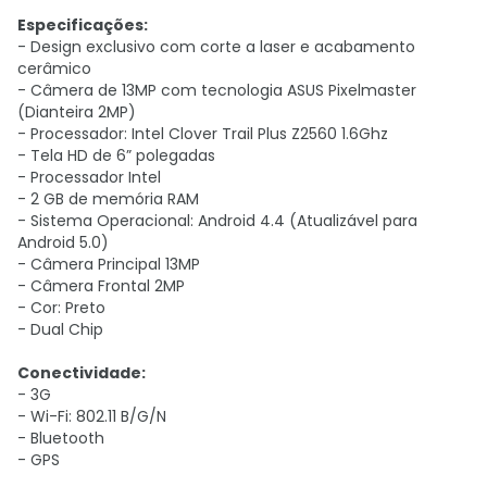
Especificações:
- Design exclusivo com corte a laser e acabamento
cerâmico
- Câmera de 13MP com tecnologia ASUS Pixelmaster
(Dianteira 2MP)
- Processador: Intel Clover Trail Plus Z2560 1.6Ghz
- Tela HD de 6” polegadas
- Processador Intel
- 2 GB de memória RAM
- Sistema Operacional: Android 4.4 (Atualizável para
Android 5.0)
- Câmera Principal 13MP
- Câmera Frontal 2MP
- Cor: Preto
- Dual Chip
Conectividade:
- 3G
- Wi-Fi: 802.11 B/G/N
- Bluetooth
- GPS