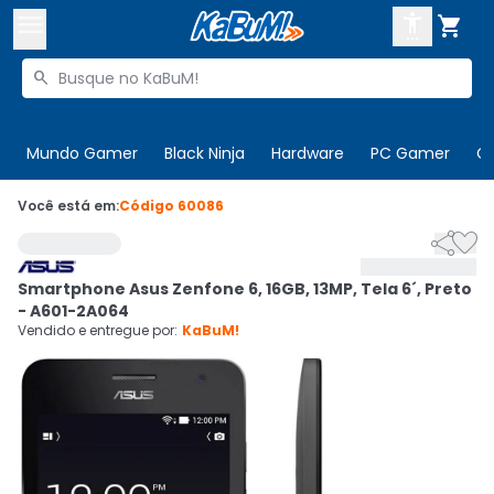



Buscar produtos


Enviar para:
Digite o CEP
Mundo Gamer
Black Ninja
Hardware
PC Gamer
C

Olá. Acesse sua conta
Você está em:
Código
60086


ENTRE

Departamentos
Smartphone Asus Zenfone 6, 16GB, 13MP, Tela 6´, Preto
CADASTRE-SE
Cupons

- A601-2A064
Vendido e entregue por:
KaBuM!
Mais Vendidos

Ativar tradutor em libras
