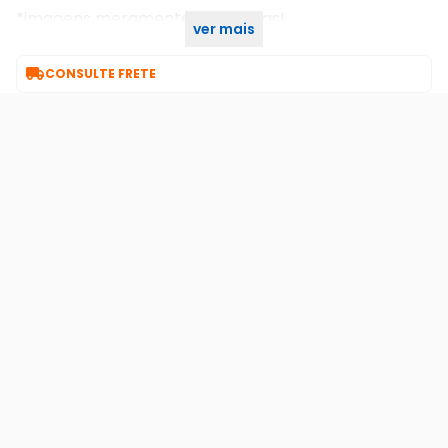
*imagens meramente ilustrativas!
ver mais
*indicaão de mah impressa na bateria pode variar

CONSULTE FRETE