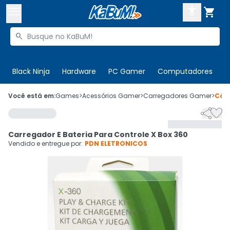



Buscar produtos


Enviar para:
Digite o CEP
Black Ninja
Hardware
PC Gamer
Computadores
P

Olá. Acesse sua conta
Você está em:
Games
>
Acessórios Gamer
>
Carregadores Gamer
>
Cód


ENTRE

Departamentos
Carregador E Bateria Para Controle X Box 360
CADASTRE-SE
Cupons

Vendido e entregue por:
PDN ELETRONICOS
Mais Vendidos

Ativar tradutor em libras
