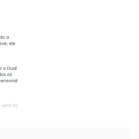
do a
ve, ele
r o Dual
dos os
ensorial
 sem fio