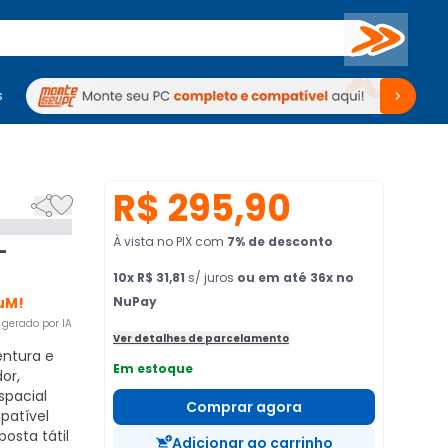
Buscar
s
mputadores
Periféricos
Periféricos
TV
Venda no KaBuM!
TV
Venda no KaBuM!
R$ 295,90


À vista no PIX
com
7
% de desconto
-
10
x
R$ 31,81
s/ juros
ou em até 36x no
uM!
NuPay
gerado por IA
Ver detalhes de parcelamento
entura e
Em estoque
or,
spacial
Comprar agora
patível
posta tátil
Adicionar ao carrinho