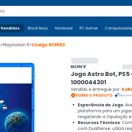
s
 Vendidos
Mais-v-
Black Ninja
Black Ninja
Hardware
Hardware
PC Gamer
PC Gamer
Computadore
Co
n
>
Playstation 5
>
Código
609663
Jogo Astro Bot, PS5 
1000044301
Vendido e entregue por:
KaB

SOBRE O PRODUTO
Resumo 
Experiência de Jogo
: Av
plataforma para um jogad
resgatando a tripulação e
Recursos Técnicos
: Com
com DualSense, utiliza res