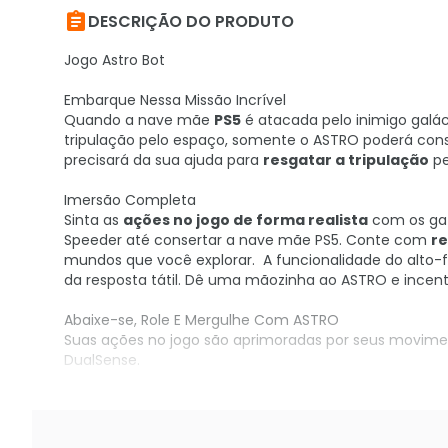

DESCRIÇÃO DO PRODUTO
Jogo Astro Bot
Embarque Nessa Missão Incrível
Quando a nave mãe
PS5
é atacada pelo inimigo galá
tripulação pelo espaço, somente o ASTRO poderá cons
precisará da sua ajuda para
resgatar a tripulação
pe
Imersão Completa
Sinta as
ações no jogo de forma realista
com os gat
Speeder até consertar a nave mãe PS5. Conte com
re
mundos que você explorar. A funcionalidade do alto-fa
da resposta tátil. Dê uma mãozinha ao ASTRO e incen
Abaixe-se, Role E Mergulhe Com ASTRO
Suas ações no jogo são aprimoradas por seus moviment
DualSense.
Compre agora no KaBuM!