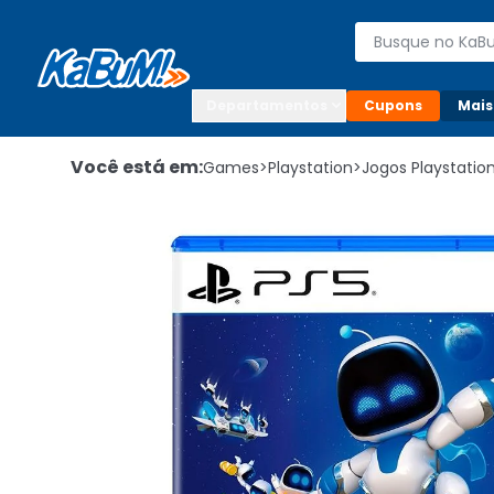
Enviar para:

Buscar produto
Digite o CEP

Departamentos
Cupons
Mais
Você está em:
Games
>
Playstation
>
Jogos Playstatio