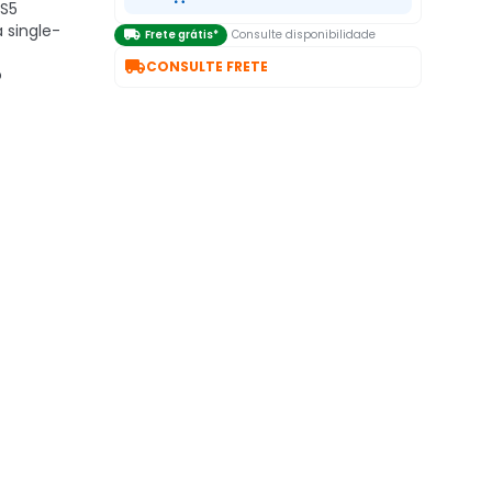
PS5
a single-

Frete grátis*
Consulte disponibilidade

CONSULTE FRETE
o