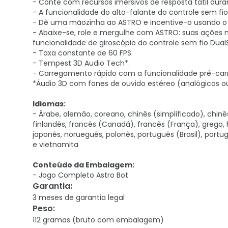
- Conte com recursos imersivos de resposta tátil dur
- A funcionalidade do alto-falante do controle sem fio 
- Dê uma mãozinha ao ASTRO e incentive-o usando o 
- Abaixe-se, role e mergulhe com ASTRO: suas ações 
funcionalidade de giroscópio do controle sem fio Dual
- Taxa constante de 60 FPS.
- Tempest 3D Audio Tech*.
- Carregamento rápido com a funcionalidade pré-ca
*Áudio 3D com fones de ouvido estéreo (analógicos ou
Idiomas:
- Árabe, alemão, coreano, chinês (simplificado), chin
finlandês, francês (Canadá), francês (França), grego, ho
japonês, norueguês, polonês, português (Brasil), portu
e vietnamita
Conteúdo da Embalagem:
- Jogo Completo Astro Bot
Garantia
:
3 meses de garantia legal
Peso
:
112 gramas (bruto com embalagem)