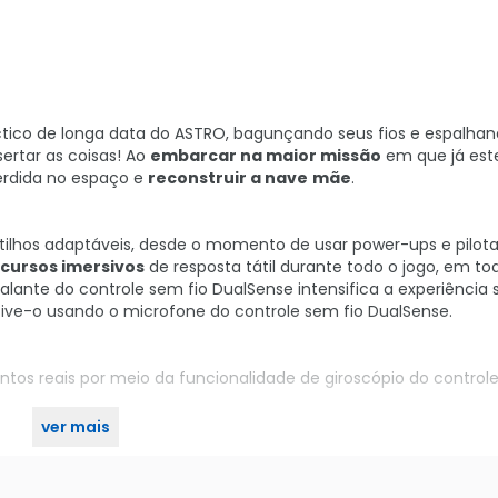
ctico de longa data do ASTRO, bagunçando seus fios e espalhan
ertar as coisas! Ao
embarcar na maior missão
em que já este
rdida no espaço e
reconstruir a nave
mãe
.
ilhos adaptáveis, desde o momento de usar power-ups e pilota
cursos imersivos
de resposta tátil durante todo o jogo, em to
lante do controle sem fio DualSense intensifica a experiência s
tive-o usando o microfone do controle sem fio DualSense.
os reais por meio da funcionalidade de giroscópio do controle
ver mais