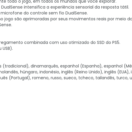
ante todo o jogo, em todos os mundos que você explorar.
DualSense intensifica a experiência sensorial da resposta tátil.
microfone do controle sem fio DualSense.
no jogo são aprimoradas por seus movimentos reais por meio d
Sense.
rregamento combinada com uso otimizado do SSD do PS5.
 USB).
ês (tradicional), dinamarquês, espanhol (Espanha), espanhol (Mé
landês, húngaro, indonésio, inglês (Reino Unido), inglês (EUA), i
guês (Portugal), romeno, russo, sueco, tcheco, tailandês, turco,