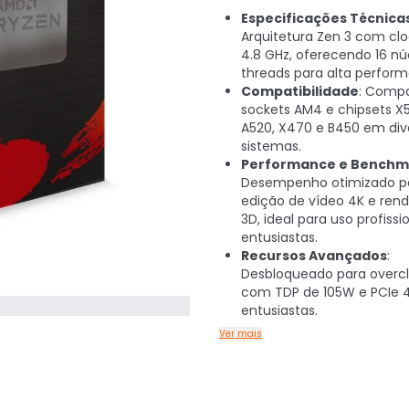
Especificações Técnica
Arquitetura Zen 3 com clo
4.8 GHz, oferecendo 16 nú
threads para alta perfor
Compatibilidade
: Comp
sockets AM4 e chipsets X5
A520, X470 e B450 em div
sistemas.
Performance e Benchm
Desempenho otimizado pa
edição de vídeo 4K e ren
3D, ideal para uso profissi
entusiastas.
Recursos Avançados
:
Desbloqueado para overcl
com TDP de 105W e PCIe 4
entusiastas.
Ver mais