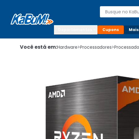
Enviar para:

Buscar produto
Digite o CEP

Departamentos
Cupons
Mais
Você está em:
Hardware
>
Processadores
>
Processad