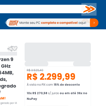
Buscar
PC Gamer
Computadores
Computadores
Periféricos
Periféricos
TV
Venda no KaBuM!
TV
Venda no KaBuM!


zen 9
8 GHz
R$ 3.529,40
 64MB,
R$ 2.299,99
ds,
egrado
À vista no PIX
com
15
% de desconto
F
10
x
R$ 270,58
s/ juros
ou em até 36x no
uM!
NuPay
gerado por IA