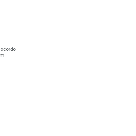
e acordo
um