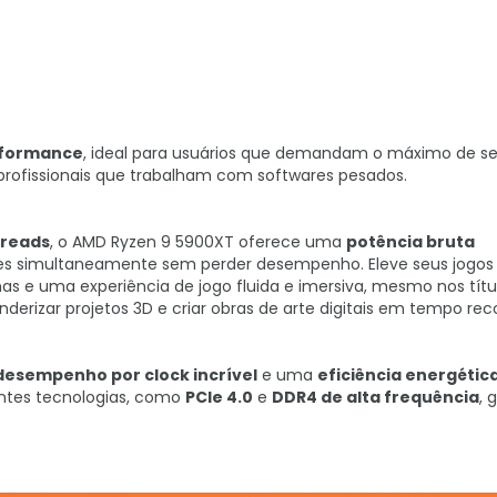
rformance
, ideal para usuários que demandam o máximo de s
rofissionais que trabalham com softwares pesados.
hreads
, o AMD Ryzen 9 5900XT oferece uma
potência bruta
ções simultaneamente sem perder desempenho. Eleve seus jogo
as e uma experiência de jogo fluida e imersiva, mesmo nos títu
enderizar projetos 3D e criar obras de arte digitais em tempo rec
desempenho por clock incrível
e uma
eficiência energétic
entes tecnologias, como
PCIe 4.0
e
DDR4 de alta frequência
, 