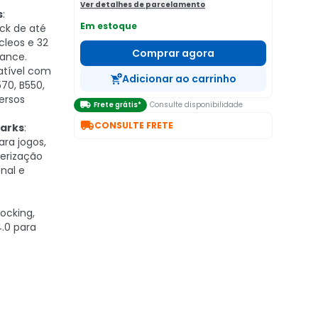
Ver detalhes de parcelamento
s
:
Em estoque
ck de até
cleos e 32
Comprar agora
mance.
atível com
Adicionar ao carrinho
70, B550,
ersos

Frete grátis*
Consulte disponibilidade

CONSULTE FRETE
arks
:
ra jogos,
derização
onal e
ocking,
.0 para