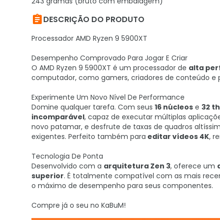
243 gramas (bruto com embalagem)

DESCRIÇÃO DO PRODUTO
Processador AMD Ryzen 9 5900XT
Desempenho Comprovado Para Jogar E Criar
O AMD Ryzen 9 5900XT é um processador de
alta pe
computador, como gamers, criadores de conteúdo e p
Experimente Um Novo Nível De Performance
Domine qualquer tarefa. Com seus
16 núcleos
e
32 t
incomparável
, capaz de executar múltiplas aplica
novo patamar, e desfrute de taxas de quadros altíssim
exigentes. Perfeito também para
editar vídeos 4K
, r
Tecnologia De Ponta
Desenvolvido com a
arquitetura Zen 3
, oferece um
superior
. É totalmente compatível com as mais rec
o máximo de desempenho para seus componentes.
Compre já o seu no KaBuM!