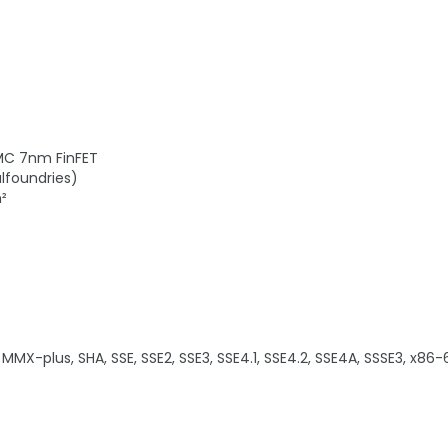
SMC 7nm FinFET
lfoundries)
²
MX-plus, SHA, SSE, SSE2, SSE3, SSE4.1, SSE4.2, SSE4A, SSSE3, x86
C