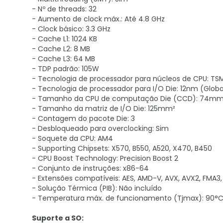
- Nº de threads: 32
- Aumento de clock máx.: Até 4.8 GHz
- Clock básico: 3.3 GHz
- Cache L1: 1024 KB
- Cache L2: 8 MB
- Cache L3: 64 MB
- TDP padrão: 105W
- Tecnologia de processador para núcleos de CPU: T
- Tecnologia de processador para I/O Die: 12nm (Globa
- Tamanho da CPU de computação Die (CCD): 74mm
- Tamanho da matriz de I/O Die: 125mm²
- Contagem do pacote Die: 3
- Desbloqueado para overclocking: Sim
- Soquete da CPU: AM4
- Supporting Chipsets: X570, B550, A520, X470, B450
- CPU Boost Technology: Precision Boost 2
- Conjunto de instruções: x86-64
- Extensões compatíveis: AES, AMD-V, AVX, AVX2, FMA3, M
- Solução Térmica (PIB): Não incluído
- Temperatura máx. de funcionamento (Tjmax): 90°
Suporte a SO: