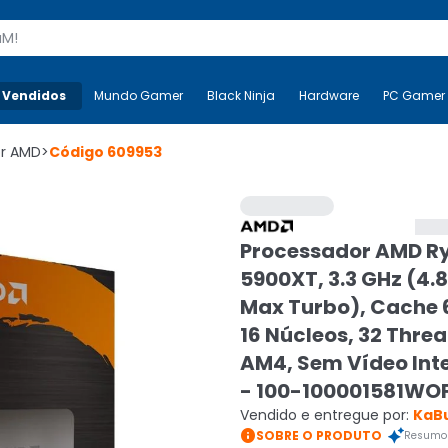
s
 Vendidos
Mais-v-
Mundo Gamer
Mundo Gamer
Black Ninja
Black Ninja
Hardware
Hardware
PC Gamer
or AMD
>
Código
609953
Processador AMD Ry
5900XT, 3.3 GHz (4.
Max Turbo), Cache
16 Núcleos, 32 Threa
AM4, Sem Vídeo Int
- 100-100001581WO
Vendido e entregue por:
KaB

SOBRE O PRODUTO
Resumo 