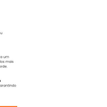
eu
s a um
los mais
orde.
a
garantindo