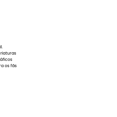
l.
riaturas
áficos
a os fãs