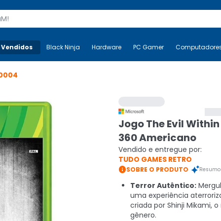
s
 Vendidos
Mais-v-
Black Ninja
Black Ninja
Hardware
Hardware
PC Gamer
PC Gamer
Computadore
Co
0004
Jogo The Evil Withi
360 Americano
Vendido e entregue por:
TUDO GAMES RETRO

SOBRE O PRODUTO
Resumo 
Terror Autêntico:
Mergu
uma experiência aterroriz
criada por Shinji Mikami, 
gênero.