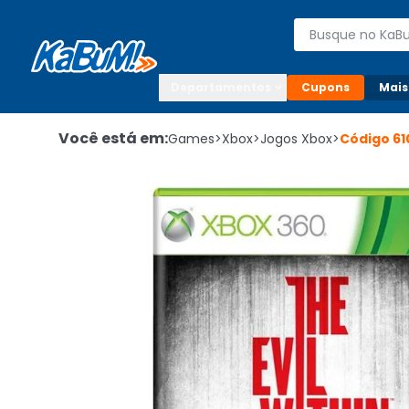
Enviar para:

Buscar produto
Digite o CEP

Departamentos
Cupons
Mais
Você está em:
Games
>
Xbox
>
Jogos Xbox
>
Código
61