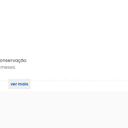
conservação.
 meses.
games e itens eletrônicos. Confira os nossos produtos 
ver mais