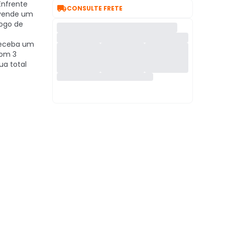
nfrente

CONSULTE FRETE
svende um
ogo de
eceba um
com 3
ua total