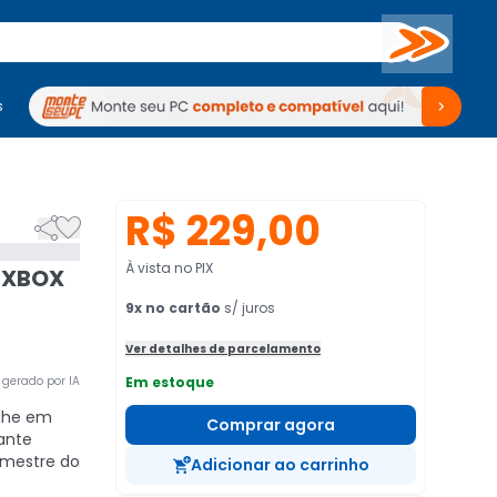
Buscar
s
mputadores
Periféricos
Periféricos
TV
Venda no KaBuM!
TV
Venda no KaBuM!
R$ 229,00


À vista no PIX
n XBOX
9
x no cartão
s/ juros
Ver detalhes de parcelamento
gerado por IA
Em estoque
lhe em
Comprar agora
ante
o mestre do
Adicionar ao carrinho