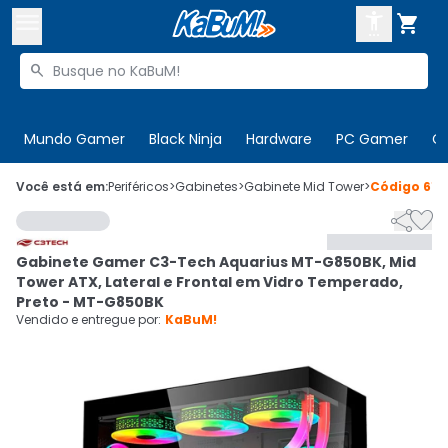



Buscar produtos


Enviar para:
Digite o CEP
Mundo Gamer
Black Ninja
Hardware
PC Gamer
C

Olá. Acesse sua conta
Você está em:
Periféricos
>
Gabinetes
>
Gabinete Mid Tower
>
Código
612


ENTRE

Departamentos
Gabinete Gamer C3-Tech Aquarius MT-G850BK, Mid
CADASTRE-SE
Cupons

Tower ATX, Lateral e Frontal em Vidro Temperado,
Preto - MT-G850BK
Mais Vendidos

Vendido e entregue por:
KaBuM!
Ativar tradutor em libras
