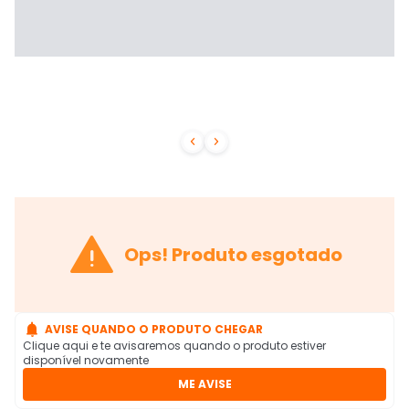



Ops! Produto esgotado

AVISE QUANDO O PRODUTO CHEGAR
Clique aqui e te avisaremos quando o produto estiver
disponível novamente
ME AVISE