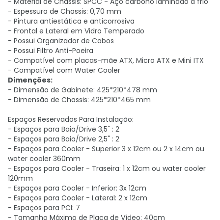
- Material de Chassis: SPCC - Aço carbono laminado a frio
- Espessura de Chassis: 0,70 mm
- Pintura antiestática e anticorrosiva
- Frontal e Lateral em Vidro Temperado
- Possui Organizador de Cabos
- Possui Filtro Anti-Poeira
- Compatível com placas-mãe ATX, Micro ATX e Mini ITX
- Compatível com Water Cooler
Dimenções:
- Dimensão de Gabinete: 425*210*478 mm
- Dimensão de Chassis: 425*210*465 mm
Espaços Reservados Para Instalação:
- Espaços para Baia/Drive 3,5" : 2
- Espaços para Baia/Drive 2,5" : 2
- Espaços para Cooler - Superior 3 x 12cm ou 2 x 14cm ou
water cooler 360mm
- Espaços para Cooler - Traseira: 1 x 12cm ou water cooler
120mm
- Espaços para Cooler - Inferior: 3x 12cm
- Espaços para Cooler - Lateral: 2 x 12cm
- Espaços para PCI: 7
- Tamanho Máximo de Placa de Vídeo: 40cm