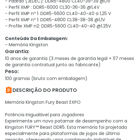
- Padrão (JEDEC): DDR5-4800 CL40-39-39 @1,1V
- Perfil XMP : DDR5-6000 CL30-36-36 @1,4V
- Perfil XMP nº 1: DDR5-5600 CL40-40-40 a 1,25 V
- Perfil XMP nº 1: DDR5-4800 CL38-38-38 @1,1V
- Profile XMP n2: DDR5-5600 CL40-40-40 @1.25V
Conteúdo Da Embalagem:
- Memória Kingston
Garantia
:
10 anos de garantia (3 meses de garantia legal + 117 meses
de garantia contratual junto ao fabricante)
Peso
:
100 gramas (bruto com embalagem)

DESCRIÇÃO DO PRODUTO
Memória Kingston Fury Beast EXPO
Potência Inigualável para Jogadores
Experimente um novo patamar de desempenho com a
Kingston FURY™ Beast DDR5. Esta memória foi projetada
especialmente para plataformas de jogos de última
geração, oferecendo uma combinação imbatível de