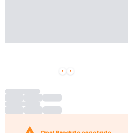



Ops! Produto esgotado