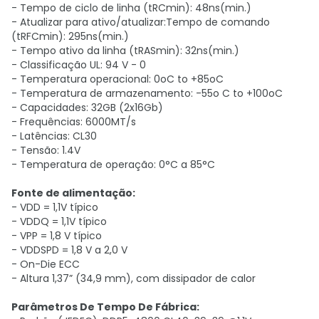
- Tempo de ciclo de linha (tRCmin): 48ns(min.)
- Atualizar para ativo/atualizar:Tempo de comando
(tRFCmin): 295ns(min.)
- Tempo ativo da linha (tRASmin): 32ns(min.)
- Classificação UL: 94 V - 0
- Temperatura operacional: 0oC to +85oC
- Temperatura de armazenamento: -55o C to +100oC
- Capacidades: 32GB (2x16Gb)
- Frequências: 6000MT/s
- Latências: CL30
- Tensão: 1.4V
- Temperatura de operação: 0°C a 85°C
Fonte de alimentação:
- VDD = 1,1V típico
- VDDQ = 1,1V típico
- VPP = 1,8 V típico
- VDDSPD = 1,8 V a 2,0 V
- On-Die ECC
- Altura 1,37” (34,9 mm), com dissipador de calor
Parâmetros De Tempo De Fábrica: