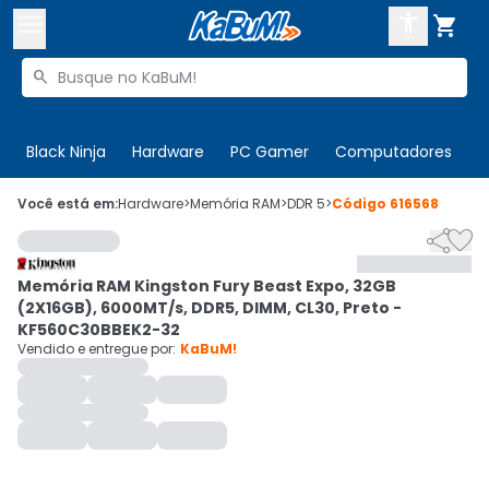



Buscar produtos


Enviar para:
Digite o CEP
Black Ninja
Hardware
PC Gamer
Computadores
P

Olá. Acesse sua conta
Você está em:
Hardware
>
Memória RAM
>
DDR 5
>
Código
616568


ENTRE

Departamentos
Memória RAM Kingston Fury Beast Expo, 32GB
CADASTRE-SE
Cupons

(2X16GB), 6000MT/s, DDR5, DIMM, CL30, Preto -
KF560C30BBEK2-32
Mais Vendidos

Vendido e entregue por:
KaBuM!
Ativar tradutor em libras
