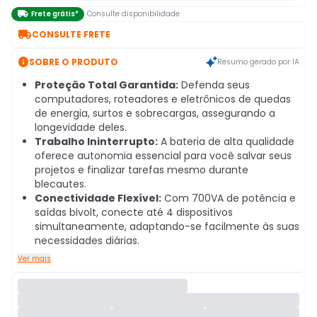

Frete grátis*
Consulte disponibilidade

CONSULTE FRETE

SOBRE O PRODUTO
Resumo gerado por IA
Proteção Total Garantida:
Defenda seus
computadores, roteadores e eletrônicos de quedas
de energia, surtos e sobrecargas, assegurando a
longevidade deles.
Trabalho Ininterrupto:
A bateria de alta qualidade
oferece autonomia essencial para você salvar seus
projetos e finalizar tarefas mesmo durante
blecautes.
Conectividade Flexível:
Com 700VA de potência e
saídas bivolt, conecte até 4 dispositivos
simultaneamente, adaptando-se facilmente às suas
necessidades diárias.
Ver mais