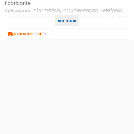
Fabricante
Informática, Intrumentação, Telefonia,
Aplicações:
Segurança, Pdv, Operações Que Precisem de Backup
ver mais
de Energia Durante Blackout.

CONSULTE FRETE