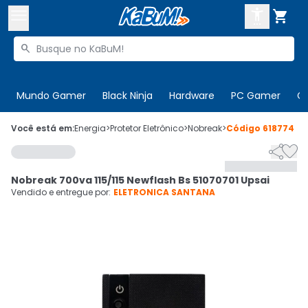



Buscar produtos


Enviar para:
Digite o CEP
Mundo Gamer
Black Ninja
Hardware
PC Gamer
C

Olá. Acesse sua conta
Você está em:
Energia
>
Protetor Eletrônico
>
Nobreak
>
Código
618774


ENTRE

Departamentos
Nobreak 700va 115/115 Newflash Bs 51070701 Upsai
CADASTRE-SE
Cupons

Vendido e entregue por:
ELETRONICA SANTANA
Mais Vendidos

Ativar tradutor em libras
