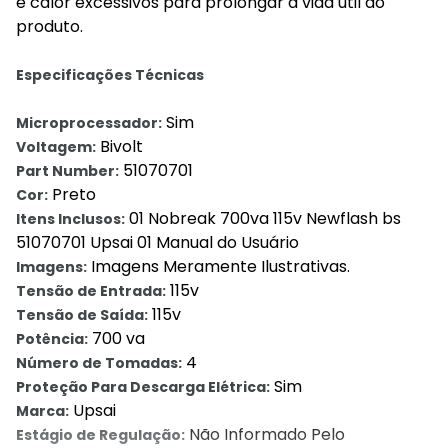
e calor excessivos para prolongar a vida útil do
produto.
Especificações Técnicas
Sim
Microprocessador:
Bivolt
Voltagem:
51070701
Part Number:
Preto
Cor:
01 Nobreak 700va 115v Newflash bs
Itens Inclusos:
51070701 Upsai 01 Manual do Usuário
Imagens Meramente Ilustrativas.
Imagens:
115v
Tensão de Entrada:
115v
Tensão de Saída:
700 va
Potência:
4
Número de Tomadas:
Sim
Proteção Para Descarga Elétrica:
Upsai
Marca:
Não Informado Pelo
Estágio de Regulação: