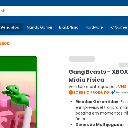
s
 Vendidos
Mais-v-
Mundo Gamer
Mundo Gamer
Black Ninja
Black Ninja
Hardware
Hardware
PC Gamer
9500
Gang Beasts - XBOX
Mídia Física
Vendido e entregue por:
VNS

SOBRE O PRODUTO
Resumo 
Risadas Garantidas:
Fís
e imprevisível transform
batalha em momentos hilá
únicos.
Diversão Multijogador: