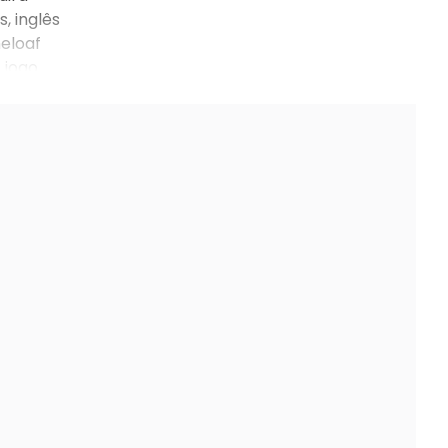
, inglês
neloaf
 jogo