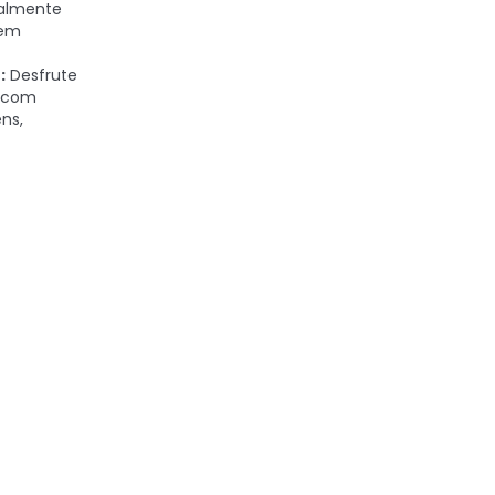
calmente
 em
:
Desfrute
s com
ns,