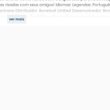
s risadas com seus amigos! Idiomas: Legendas: Português
ericana Distribuidor: Boneloaf Limited Desenvolvedor: Bo
ine: 1 a 4 Online: 2 a 8 (Xbox Game Pass necessário para o
ver mais
va: A partir de 10 anos / E10+