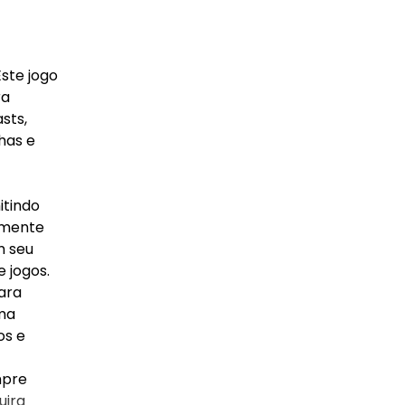
ste jogo
ra
sts,
has e
itindo
armente
m seu
e jogos.
para
uma
os e
mpre
uira