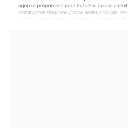
agora e prepare-se para batalhas épicas e muita
Plataforma: Xbox One / Xbox Series X Edição: Am
Limited Gênero: Luta, Ação, Festa Jogadores: Offl
online) Espaço Mínimo: 2 GB Classificação Indicati