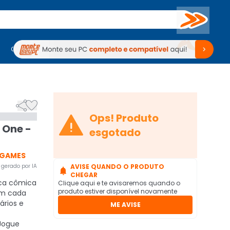
Buscar
PC Gamer
Computadores
Computadores
Periféricos
Periféricos
TV
Venda no KaBuM!
TV
Venda no KaBuM!



Ops! Produto
 One -
esgotado
 GAMES
gerado por IA
AVISE QUANDO O PRODUTO

CHEGAR
ica cômica
Clique aqui e te avisaremos quando o
produto estiver disponível novamente
am cada
rios e
ME AVISE
Jogue