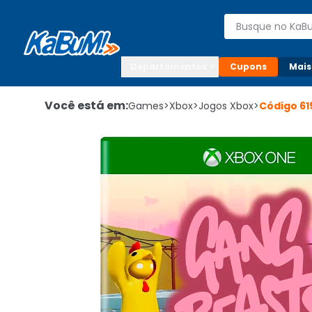
Enviar para:

Buscar produto
Digite o CEP

Departamentos
Cupons
Mais
Você está em:
Games
>
Xbox
>
Jogos Xbox
>
Código
61