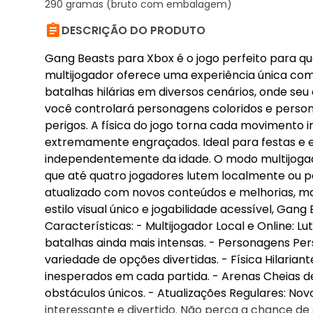
290 gramas (bruto com embalagem)

DESCRIÇÃO DO PRODUTO
Gang Beasts para Xbox é o jogo perfeito para qu
multijogador oferece uma experiência única com
batalhas hilárias em diversos cenários, onde seu
você controlará personagens coloridos e persona
perigos. A física do jogo torna cada movimento
extremamente engraçados. Ideal para festas e e
independentemente da idade. O modo multijogado
que até quatro jogadores lutem localmente ou pa
atualizado com novos conteúdos e melhorias, m
estilo visual único e jogabilidade acessível, Gan
Características: - Multijogador Local e Online: L
batalhas ainda mais intensas. - Personagens Per
variedade de opções divertidas. - Física Hilar
inesperados em cada partida. - Arenas Cheias d
obstáculos únicos. - Atualizações Regulares: N
interessante e divertido. Não perca a chance d