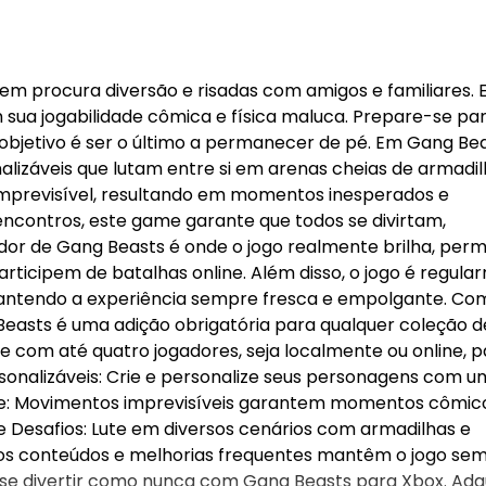
em procura diversão e risadas com amigos e familiares. E
 sua jogabilidade cômica e física maluca. Prepare-se pa
 objetivo é ser o último a permanecer de pé. Em Gang Bea
lizáveis que lutam entre si em arenas cheias de armadil
 imprevisível, resultando em momentos inesperados e
ncontros, este game garante que todos se divirtam,
r de Gang Beasts é onde o jogo realmente brilha, perm
rticipem de batalhas online. Além disso, o jogo é regul
antendo a experiência sempre fresca e empolgante. Co
g Beasts é uma adição obrigatória para qualquer coleção d
ute com até quatro jogadores, seja localmente ou online, 
sonalizáveis: Crie e personalize seus personagens com 
iante: Movimentos imprevisíveis garantem momentos cômic
e Desafios: Lute em diversos cenários com armadilhas e
ovos conteúdos e melhorias frequentes mantêm o jogo se
e se divertir como nunca com Gang Beasts para Xbox. Adq