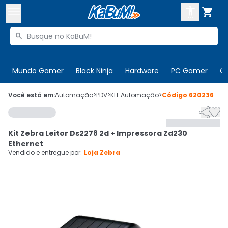



Buscar produtos


Enviar para:
Digite o CEP
Mundo Gamer
Black Ninja
Hardware
PC Gamer
C

Olá. Acesse sua conta
Você está em:
Automação
>
PDV
>
KIT Automação
>
Código
620236


ENTRE

Departamentos
Kit Zebra Leitor Ds2278 2d + Impressora Zd230
CADASTRE-SE
Cupons

Ethernet
Vendido e entregue por:
Loja Zebra
Mais Vendidos

Ativar tradutor em libras
