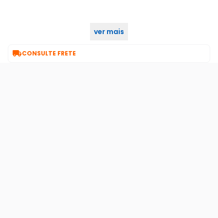
ver mais
Garantia pela Fabricante: 12 meses

CONSULTE FRETE