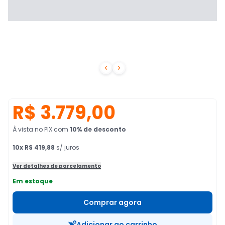


R$ 3.779,00
À vista no PIX
com
10
% de desconto
10
x
R$ 419,88
s/ juros
Ver detalhes de parcelamento
Em estoque
Comprar agora
Adicionar ao carrinho