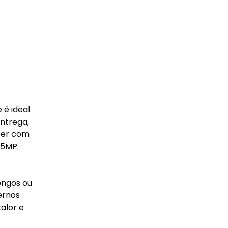
 é ideal
ntrega,
azer com
 5MP.
ongos ou
ternos
alor e