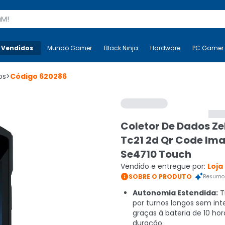
s
 Vendidos
Mais-v-
Mundo Gamer
Mundo Gamer
Black Ninja
Black Ninja
Hardware
Hardware
PC Gamer
os
>
Código
620286
Coletor De Dados Z
Tc21 2d Qr Code Im
Se4710 Touch
Vendido e entregue por:
Loja

SOBRE O PRODUTO
Resumo 
Autonomia Estendida:
T
por turnos longos sem int
graças à bateria de 10 hor
duração.