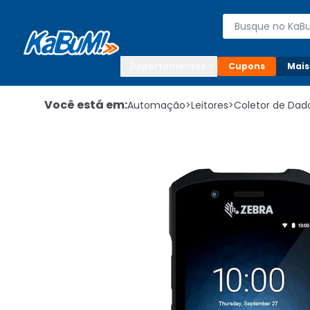
Enviar para:

Buscar produto
Digite o CEP

Departamentos
Cupons
Mais
Você está em:
Automação
>
Leitores
>
Coletor de Dad