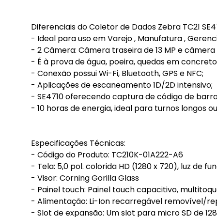
Diferenciais do Coletor de Dados Zebra TC21 SE4
- Ideal para uso em Varejo , Manufatura , Geren
- 2 Câmera: Câmera traseira de 13 MP e câmera 
- É à prova de água, poeira, quedas em concreto,
- Conexão possui Wi-Fi, Bluetooth, GPS e NFC;
- Aplicações de escaneamento 1D/2D intensivo;
- SE4710 oferecendo captura de código de barra
- 10 horas de energia, ideal para turnos longos ou
Especificações Técnicas:
- Código do Produto: TC210K-01A222-A6
- Tela: 5,0 pol. colorida HD (1280 x 720), luz de f
- Visor: Corning Gorilla Glass
- Painel touch: Painel touch capacitivo, multitoq
- Alimentação: Li-Ion recarregável removível/re
- Slot de expansão: Um slot para micro SD de 12