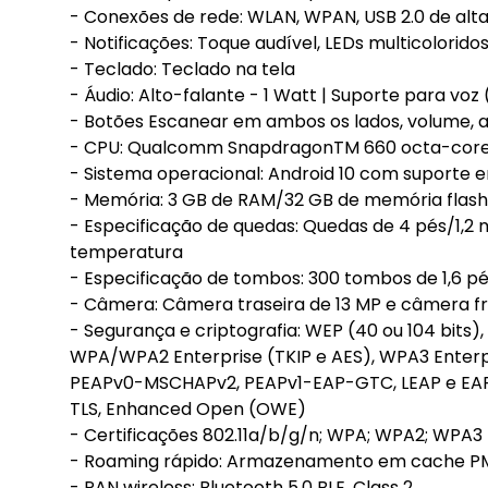
- Conexões de rede: WLAN, WPAN, USB 2.0 de alta
- Notificações: Toque audível, LEDs multicolorido
- Teclado: Teclado na tela
- Áudio: Alto-falante - 1 Watt | Suporte para voz
- Botões Escanear em ambos os lados, volume, a
- CPU: Qualcomm SnapdragonTM 660 octa-core 
- Sistema operacional: Android 10 com suporte 
- Memória: 3 GB de RAM/32 GB de memória flash
- Especificação de quedas: Quedas de 4 pés/1,2
temperatura
- Especificação de tombos: 300 tombos de 1,6 p
- Câmera: Câmera traseira de 13 MP e câmera f
- Segurança e criptografia: WEP (40 ou 104 bits
WPA/WPA2 Enterprise (TKIP e AES), WPA3 Enterp
PEAPv0-MSCHAPv2, PEAPv1-EAP-GTC, LEAP e EAP
TLS, Enhanced Open (OWE)
- Certificações 802.11a/b/g/n; WPA; WPA2; WPA3
- Roaming rápido: Armazenamento em cache PMK
- PAN wireless: Bluetooth 5.0 BLE, Class 2