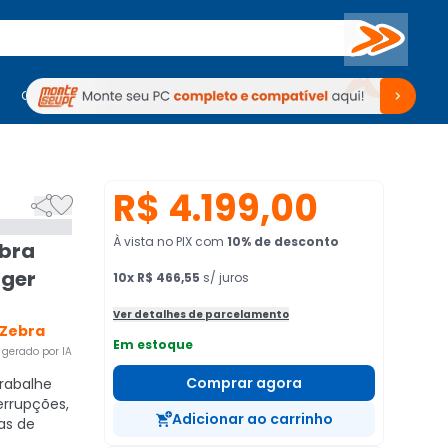
Buscar
PC Gamer
Computadores
Computadores
Periféricos
Periféricos
TV
Venda no KaBuM!
TV
Venda no KaBuM!
R$ 4.199,00


À vista no PIX
com
10
% de desconto
ebra
ager
10
x
R$ 466,55
s/ juros
Ver detalhes de parcelamento
 Zebra
Em estoque
gerado por IA
Comprar agora
rabalhe
errupções,
Adicionar ao carrinho
as de