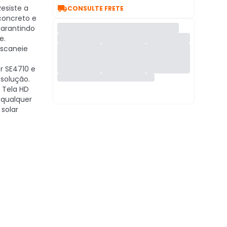

esiste a
CONSULTE FRETE
concreto e
arantindo
e.
scaneie
 SE4710 e
esolução.
Tela HD
 qualquer
solar