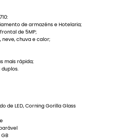
710:
ciamento de armazéns e Hotelaria;
frontal de 5MP;
 neve, chuva e calor;
s mais rápida;
 duplos.
undo de LED, Corning Gorilla Glass
ue
parável
8 GB