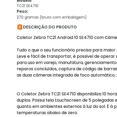
Modelo
TC21 SE4710
Peso
:
270 gramas (bruto com embalagem)

DESCRIÇÃO DO PRODUTO
Coletor Zebra TC21 Android 10 SE4710 com Câmer
Tudo o que o seu funcionário precisa para maior p
Leve e fácil de transportar, é possivel de oper
para uso em varejo, manufatura, gerenciamento
reparos concluídos, captura de código de barras
as duas câmeras integrada de foco automático, s
O Coletor Zebra TC21 SE4710 disponibiliza 10 hor
duplos. Possui tela touchscreen de 5 polegadas e 
quanto em ambientes externos à luz do sol. É à p
temperaturas abaixo de zero.