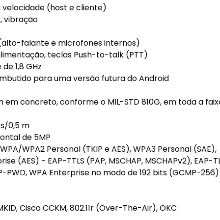
 velocidade (host e cliente)
s, vibração
 (alto-falante e microfones internos)
limentação, teclas Push-to-talk (PTT)
de 1,8 GHz
embutido para uma versão futura do Android
 m em concreto, conforme o MIL-STD 810G, em toda a faix
és/0,5 m
rontal de 5MP
), WPA/WPA2 Personal (TKIP e AES), WPA3 Personal (SAE),
rise (AES) - EAP-TTLS (PAP, MSCHAP, MSCHAPv2), EAP-TL
-PWD, WPA Enterprise no modo de 192 bits (GCMP-256)
ID, Cisco CCKM, 802.11r (Over-The-Air), OKC