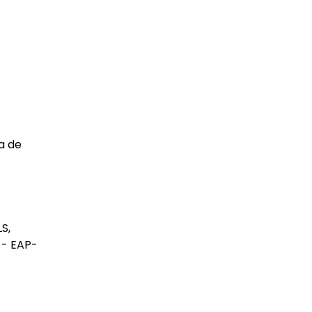
a de
S,
 - EAP-