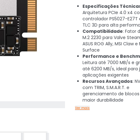
Especificações Técnica
Arquitetura PCIe 4.0 x4 c
controlador PS5027-E27T
TLC 3D para alta perform
Compatibilidade
: Fator
M.2 2230 para Valve Stea
ASUS ROG Ally, MSI Claw e 
Surface
Performance e Benchm
Leitura até 7000 MB/s e 
até 6200 MB/s, ideal para 
aplicações exigentes
Recursos Avançados
: N
com TRIM, S.M.A.R.T. e
gerenciamento de blocos 
maior durabilidade
Ver mais