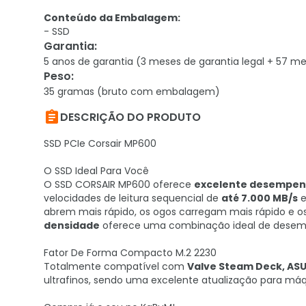
Conteúdo da Embalagem:
- SSD
Garantia
:
5 anos de garantia (3 meses de garantia legal + 57 me
Peso
:
35 gramas (bruto com embalagem)

DESCRIÇÃO DO PRODUTO
SSD PCIe Corsair MP600
O SSD Ideal Para Você
O SSD CORSAIR MP600 oferece
excelente desempe
velocidades de leitura sequencial de
até 7.000 MB/s
e
abrem mais rápido, os ogos carregam mais rápido e os 
densidade
oferece uma combinação ideal de desemp
Fator De Forma Compacto M.2 2230
Totalmente compatível com
Valve Steam Deck, ASUS
ultrafinos, sendo uma excelente atualização para má