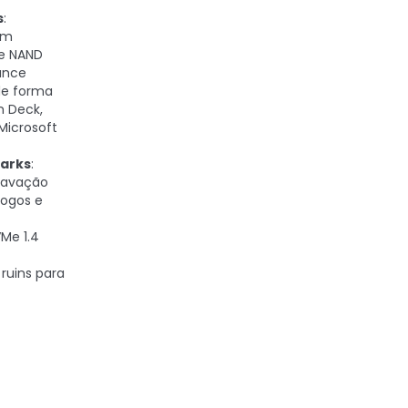
s
:
om
 e NAND
ance
 de forma
m Deck,
Microsoft
arks
:
gravação
jogos e
VMe 1.4
ruins para