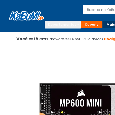
Enviar para:

Buscar produto
Digite o CEP

Departamentos
Cupons
Mais
Você está em:
Hardware
>
SSD
>
SSD PCIe NVMe
>
Códi