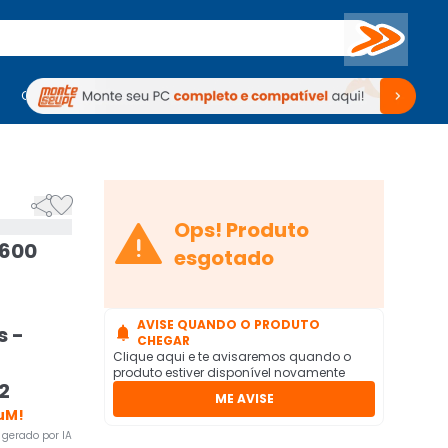
Buscar
PC Gamer
Computadores
Computadores
Periféricos
Periféricos
TV
Venda no KaBuM!
TV
Venda no KaBuM!



Ops! Produto
P600
esgotado
AVISE QUANDO O PRODUTO
s -

CHEGAR
Clique aqui e te avisaremos quando o
produto estiver disponível novamente
2
ME AVISE
uM!
gerado por IA