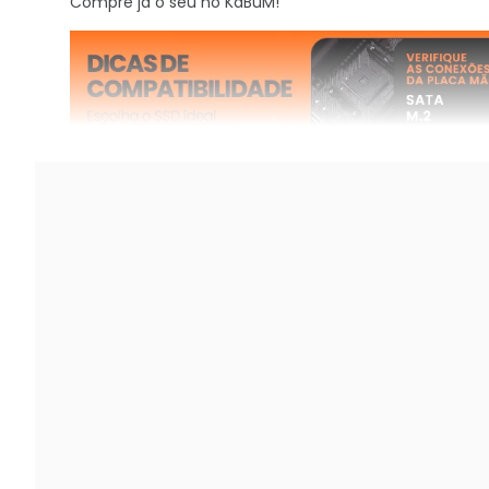
Compre já o seu no KaBuM!