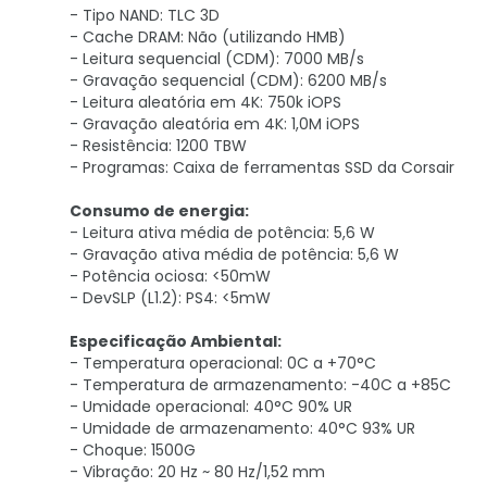
- Tipo NAND: TLC 3D
- Cache DRAM: Não (utilizando HMB)
- Leitura sequencial (CDM): 7000 MB/s
- Gravação sequencial (CDM): 6200 MB/s
- Leitura aleatória em 4K: 750k iOPS
- Gravação aleatória em 4K: 1,0M iOPS
- Resistência: 1200 TBW
- Programas: Caixa de ferramentas SSD da Corsair
Consumo de energia:
- Leitura ativa média de potência: 5,6 W
- Gravação ativa média de potência: 5,6 W
- Potência ociosa: <50mW
- DevSLP (L1.2): PS4: <5mW
Especificação Ambiental:
- Temperatura operacional: 0C a +70°C
- Temperatura de armazenamento: -40C a +85C
- Umidade operacional: 40°C 90% UR
- Umidade de armazenamento: 40°C 93% UR
- Choque: 1500G
- Vibração: 20 Hz ~ 80 Hz/1,52 mm