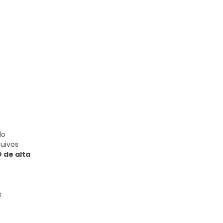
do
quivos
 de alta
s