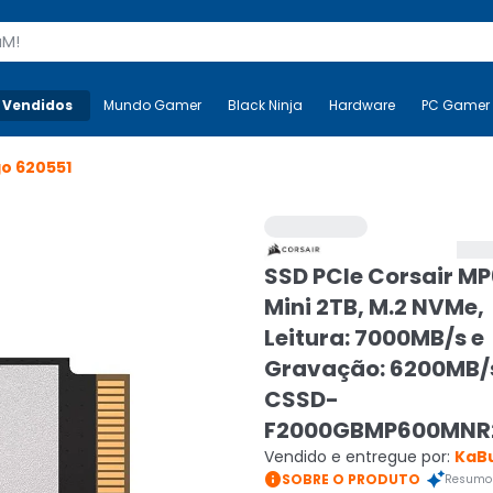
s
 Vendidos
Mais-v-
Mundo Gamer
Mundo Gamer
Black Ninja
Black Ninja
Hardware
Hardware
PC Gamer
go
620551
SSD PCIe Corsair M
Mini 2TB, M.2 NVMe,
Leitura: 7000MB/s e
Gravação: 6200MB/
CSSD-
F2000GBMP600MNR
Vendido e entregue por:
KaB

SOBRE O PRODUTO
Resumo 