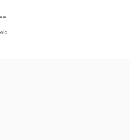
==
elo
==