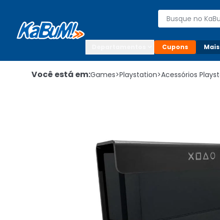
Enviar para:

Buscar produto
Digite o CEP

Departamentos
Cupons
Mais
Você está em:
Games
>
Playstation
>
Acessórios Playst