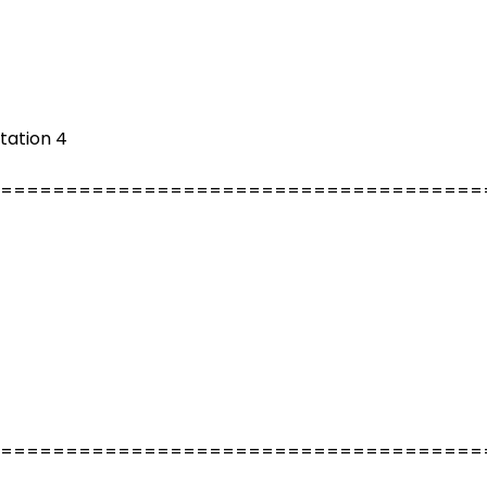
tation 4
=====================================
=====================================