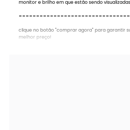
monitor e brilho em que estão sendo visualizadas
================================
clique no botão "comprar agora" para garantir s
melhor preço!
================================