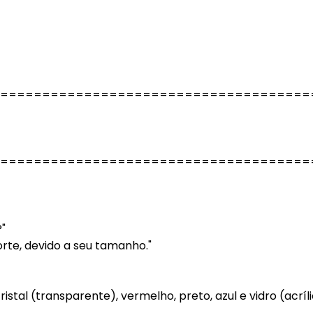
=====================================
=====================================
"
rte, devido a seu tamanho."
stal (transparente), vermelho, preto, azul e vidro (acríl