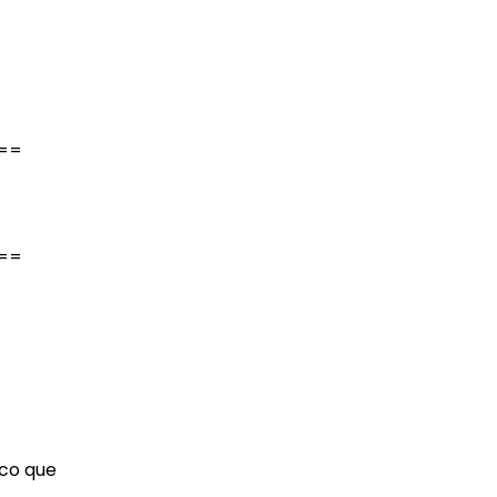
==
==
ico que