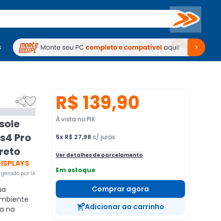
Buscar
s
mputadores
Periféricos
Periféricos
TV
Venda no KaBuM!
TV
Venda no KaBuM!
R$ 139,90


À vista no PIX
sole
Ps4 Pro
5
x
R$ 27,98
s/ juros
Preto
Ver detalhes de parcelamento
ISPLAYS
Em estoque
gerado por IA
Comprar agora
ua
ambiente
Adicionar ao carrinho
a na