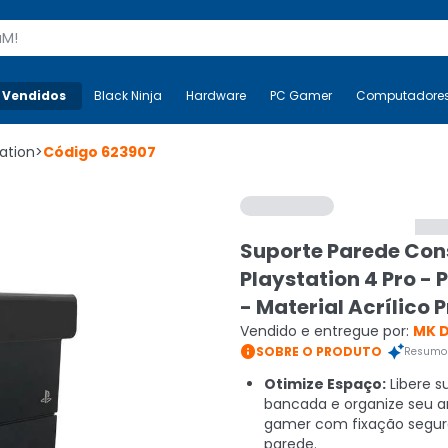
s
 Vendidos
Mais-v-
Black Ninja
Black Ninja
Hardware
Hardware
PC Gamer
PC Gamer
Computadore
Co
ation
>
Código
623907
Suporte Parede Con
Playstation 4 Pro - 
- Material Acrílico 
Vendido e entregue por:
MK D

SOBRE O PRODUTO
Resumo 
Otimize Espaço:
Libere s
bancada e organize seu 
gamer com fixação segur
parede.