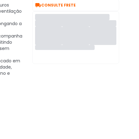

uros
CONSULTE FRETE
ventilação
ongando a
companha
itindo
 sem
icado em
idade,
no e