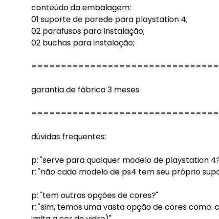
conteúdo da embalagem:
01 suporte de parede para playstation 4;
02 parafusos para instalação;
02 buchas para instalação;
================================
garantia de fábrica 3 meses
================================
dúvidas frequentes:
p: "serve para qualquer modelo de playstation 4?
r: "não cada modelo de ps4 tem seu próprio supo
p: "tem outras opções de cores?"
r: "sim, temos uma vasta opção de cores como: cri
imita a cor do vidro)"