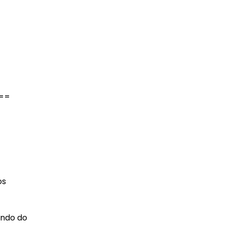
==
os
endo do