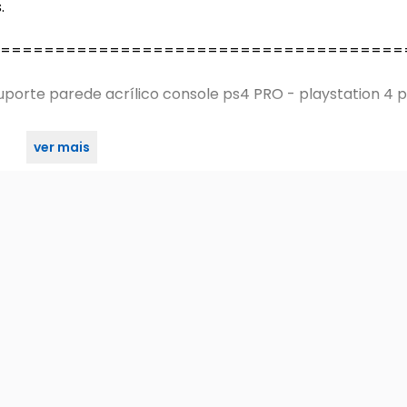
.
=====================================
uporte parede acrílico console ps4 PRO - playstation 4 p
ver mais
=====================================