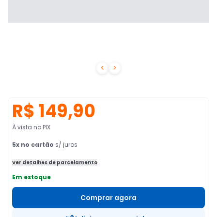


R$ 149,90
À vista no PIX
5
x no cartão
s/ juros
Ver detalhes de parcelamento
Em estoque
Comprar agora