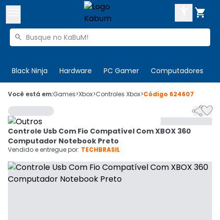



Buscar produtos


Enviar para:
Digite o CEP
Black Ninja
Hardware
PC Gamer
Computadores
P

Olá. Acesse sua conta
Você está em:
Games
>
Xbox
>
Controles Xbox
>
Código
624607


ENTRE

Departamentos
Controle Usb Com Fio Compatível Com XBOX 360
CADASTRE-SE
Cupons

Computador Notebook Preto
Vendido e entregue por:
TECHBRASIL
Mais Vendidos

Ativar tradutor em libras
