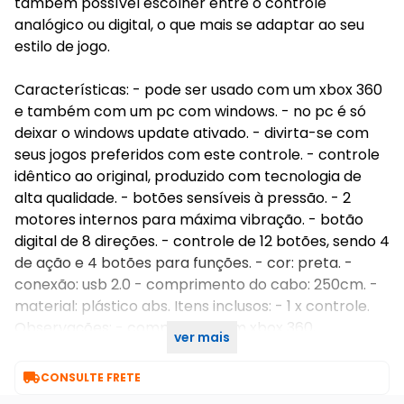
também possível escolher entre o controle
analógico ou digital, o que mais se adaptar ao seu
estilo de jogo.
Características: - pode ser usado com um xbox 360
e também com um pc com windows. - no pc é só
deixar o windows update ativado. - divirta-se com
seus jogos preferidos com este controle. - controle
idêntico ao original, produzido com tecnologia de
alta qualidade. - botões sensíveis à pressão. - 2
motores internos para máxima vibração. - botão
digital de 8 direções. - controle de 12 botões, sendo 4
de ação e 4 botões para funções. - cor: preta. -
conexão: usb 2.0 - comprimento do cabo: 250cm. -
material: plástico abs. Itens inclusos: - 1 x controle.
Observações: - compatível com xbox 360,
ver mais
computador e notebook: windows 7 / 8 / 10.

CONSULTE FRETE