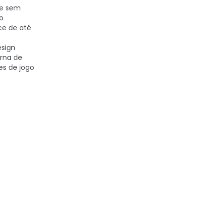
e sem
o
ce de até
sign
erna de
es de jogo