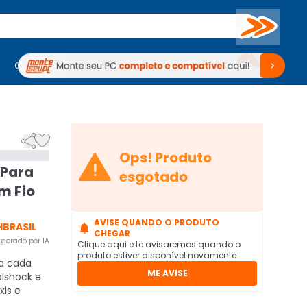
Buscar
PC Gamer
Computadores
Computadores
Periféricos
Periféricos
TV
Venda no KaBuM!
TV
Venda no KaBuM!



Ops! Produto
 Para
esgotado
m Fio
AVISE QUANDO O PRODUTO
HBRASIL

CHEGAR
gerado por IA
Clique aqui e te avisaremos quando o
produto estiver disponível novamente
a cada
ME AVISE
lshock e
xis e