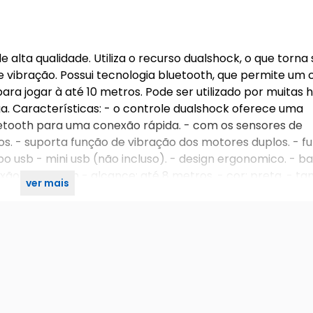
alta qualidade. Utiliza o recurso dualshock, o que torna
 vibração. Possui tecnologia bluetooth, que permite um 
para jogar à até 10 metros. Pode ser utilizado por muitas 
ga. Características: - o controle dualshock oferece uma
 bluetooth para uma conexão rápida. - com os sensores de
ixos. - suporta função de vibração dos motores duplos. - f
o usb - mini usb (não incluso). - design ergonomico. - ba
xão: bluetooth - alcance: até 8 metros. - cor: preta. - t
ver mais
s: - compatível com playstation 3 e pc. - não acompanha 