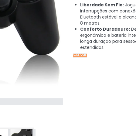
Liberdade Sem Fio:
Jogu
interrupções com conexã
Bluetooth estável e alcan
8 metros.
Conforto Duradouro:
De
ergonômico e bateria int
longa duração para sessõ
estendidas.
Ver mais