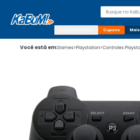
Enviar para:

Buscar produto
Digite o CEP

Departamentos
Cupons
Mais
Você está em:
Games
>
Playstation
>
Controles Playst