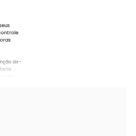
 seus
controle
horas
unção six-
teria
amanho: -
cabo usb.