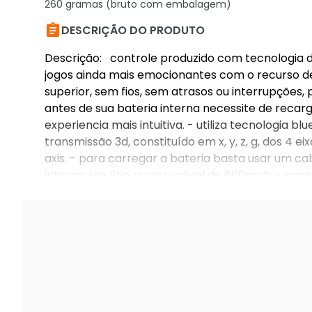
260 gramas (bruto com embalagem)

DESCRIÇÃO DO PRODUTO
Descrição: controle produzido com tecnologia de 
jogos ainda mais emocionantes com o recurso de
superior, sem fios, sem atrasos ou interrupções, 
antes de sua bateria interna necessite de recar
experiencia mais intuitiva. - utiliza tecnologia
transmissão 3d, constituído em x, y, z, g, dos 4 e
axis. - para carregar a bateria basta usar um cab
interna: íon lítio recarregável de 600mah. - cone
peso: itens inclusos: - 1 x controle. Observaçõe