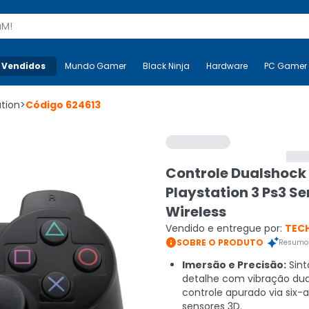
s
 Vendidos
Mais-v-
Mundo Gamer
Mundo Gamer
Black Ninja
Black Ninja
Hardware
Hardware
PC Gamer
ation
>
Código
624613
Controle Dualshock
Playstation 3 Ps3 Se
Wireless
Vendido e entregue por:
TEC

SOBRE O PRODUTO
Resumo 
Imersão e Precisão:
Sint
detalhe com vibração dua
controle apurado via six-a
sensores 3D.