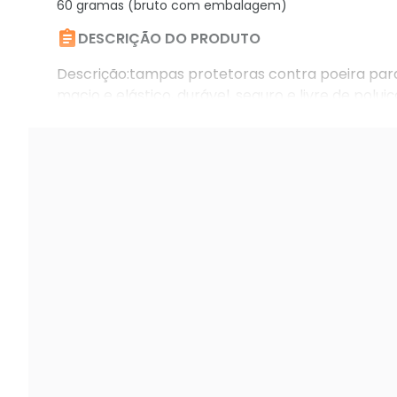
60 gramas (bruto com embalagem)

DESCRIÇÃO DO PRODUTO
Descrição:tampas protetoras contra poeira para 
macio e elástico, durável, seguro e livre de polu
silicone.- cor: preta itens inclusos:- 7 x tampas.