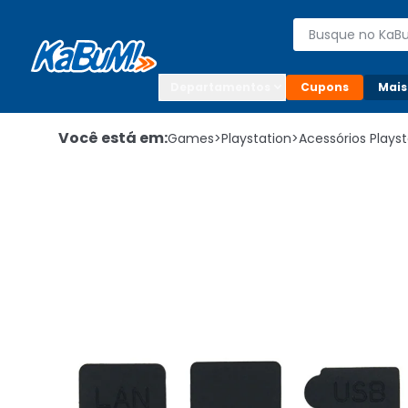
Enviar para:

Buscar produto
Digite o CEP

Departamentos
Cupons
Mais
Você está em:
Games
>
Playstation
>
Acessórios Playst