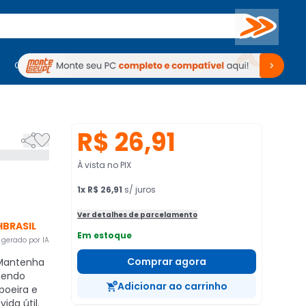
Buscar
PC Gamer
Computadores
Computadores
Periféricos
Periféricos
TV
Venda no KaBuM!
TV
Venda no KaBuM!
R$ 26,91


À vista no PIX
1
x
R$ 26,91
s/ juros
Ver detalhes de parcelamento
HBRASIL
Em estoque
gerado por IA
Comprar agora
antenha
gendo
Adicionar ao carrinho
poeira e
ida útil.