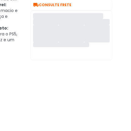

el:
CONSULTE FRETE
, macio e
ça e
eto:
ra o PS5,
az e um