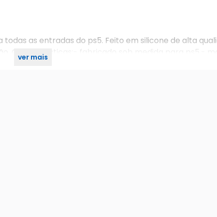
todas as entradas do ps5. Feito em silicone de alta qual
ição. Características:- fabricado sob medida para ps5.- ma
ver mais
 Observações:- console não incluso.