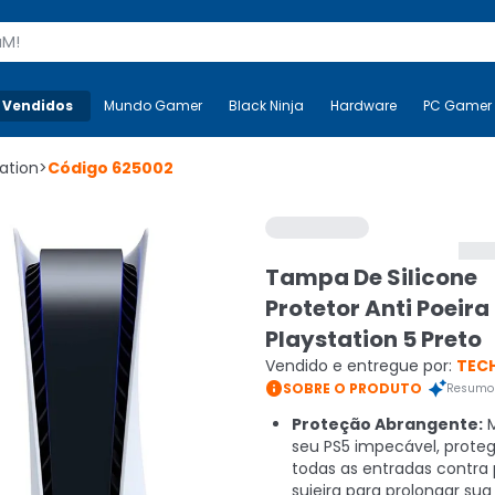
s
 Vendidos
Mais-v-
Mundo Gamer
Mundo Gamer
Black Ninja
Black Ninja
Hardware
Hardware
PC Gamer
ation
>
Código
625002
Tampa De Silicone
Protetor Anti Poeira
Playstation 5 Preto
Vendido e entregue por:
TEC

SOBRE O PRODUTO
Resumo 
Proteção Abrangente:
M
seu PS5 impecável, prote
todas as entradas contra 
sujeira para prolongar sua v