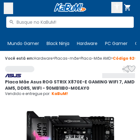



Buscar produtos


Enviar para:
Digite o CEP
Mundo Gamer
Black Ninja
Hardware
PC Gamer
C

Olá. Acesse sua conta
Você está em:
Hardware
>
Placas-mãe
>
Placa-Mãe AMD
>
Código
6262


ENTRE

Departamentos
Placa Mãe Asus ROG STRIX X870E-E GAMING WIFI 7, AMD
CADASTRE-SE
Cupons

AM5, DDR5, WIFI - 90MB1IB0-M0EAY0
Vendido e entregue por:
KaBuM!
Mais Vendidos

Ativar tradutor em libras
