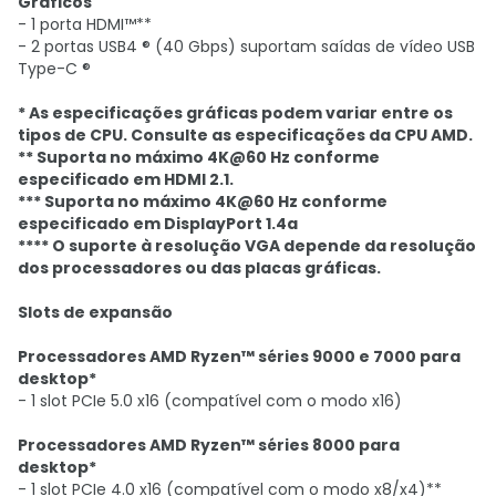
Gráficos
- 1 porta HDMI™**
- 2 portas USB4 ® (40 Gbps) suportam saídas de vídeo USB
Type-C ®
* As especificações gráficas podem variar entre os
tipos de CPU. Consulte as especificações da CPU AMD.
** Suporta no máximo 4K@60 Hz conforme
especificado em HDMI 2.1.
*** Suporta no máximo 4K@60 Hz conforme
especificado em DisplayPort 1.4a
**** O suporte à resolução VGA depende da resolução
dos processadores ou das placas gráficas.
Slots de expansão
Processadores AMD Ryzen™ séries 9000 e 7000 para
desktop*
- 1 slot PCIe 5.0 x16 (compatível com o modo x16)
Processadores AMD Ryzen™ séries 8000 para
desktop*
- 1 slot PCIe 4.0 x16 (compatível com o modo x8/x4)**