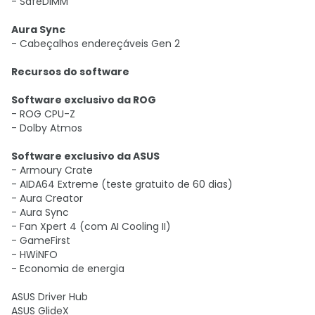
- SafeDIMM
Aura Sync
- Cabeçalhos endereçáveis ​​Gen 2
Recursos do software
Software exclusivo da ROG
- ROG CPU-Z
- Dolby Atmos
Software exclusivo da ASUS
- Armoury Crate
- AIDA64 Extreme (teste gratuito de 60 dias)
- Aura Creator
- Aura Sync
- Fan Xpert 4 (com AI Cooling II)
- GameFirst
- HWiNFO
- Economia de energia
ASUS Driver Hub
ASUS GlideX