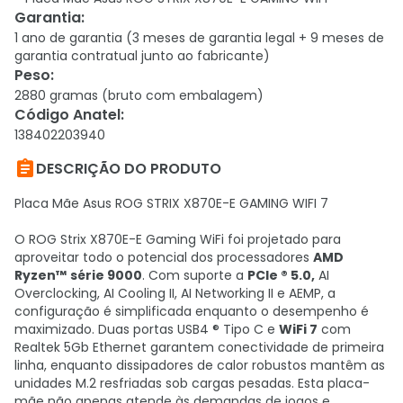
Garantia
:
1 ano de garantia (3 meses de garantia legal + 9 meses de
garantia contratual junto ao fabricante)
Peso
:
2880 gramas (bruto com embalagem)
Código Anatel
:
138402203940

DESCRIÇÃO DO PRODUTO
Placa Mãe Asus ROG STRIX X870E-E GAMING WIFI 7
O ROG Strix X870E-E Gaming WiFi foi projetado para
aproveitar todo o potencial dos processadores
AMD
Ryzen™
série 9000
. Com suporte a
PCIe ® 5.0,
AI
Overclocking, AI Cooling II, AI Networking II e AEMP, a
configuração é simplificada enquanto o desempenho é
maximizado. Duas portas USB4 ® Tipo C e
WiFi 7
com
Realtek 5Gb Ethernet garantem conectividade de primeira
linha, enquanto dissipadores de calor robustos mantêm as
unidades M.2 resfriadas sob cargas pesadas. Esta placa-
mãe não apenas atende às demandas de jogos e