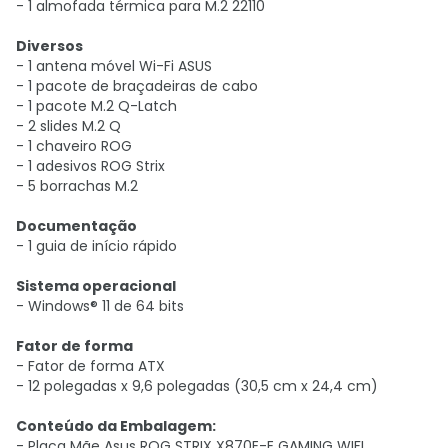
- 1 almofada térmica para M.2 22110
Diversos
- 1 antena móvel Wi-Fi ASUS
- 1 pacote de braçadeiras de cabo
- 1 pacote M.2 Q-Latch
- 2 slides M.2 Q
- 1 chaveiro ROG
- 1 adesivos ROG Strix
- 5 borrachas M.2
Documentação
- 1 guia de início rápido
Sistema operacional
- Windows® 11 de 64 bits
Fator de forma
- Fator de forma ATX
- 12 polegadas x 9,6 polegadas (30,5 cm x 24,4 cm)
Conteúdo da Embalagem:
- Placa Mãe Asus ROG STRIX X870E-E GAMING WIFI