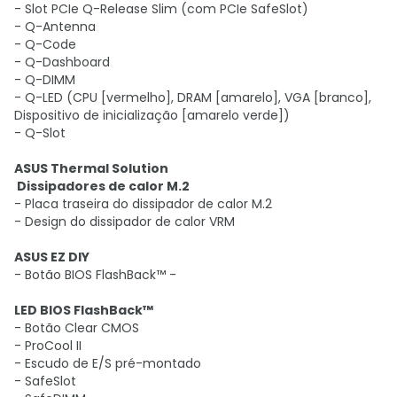
- Slot PCIe Q-Release Slim (com PCIe SafeSlot)
- Q-Antenna
- Q-Code
- Q-Dashboard
- Q-DIMM
- Q-LED (CPU [vermelho], DRAM [amarelo], VGA [branco],
Dispositivo de inicialização [amarelo verde])
- Q-Slot
ASUS Thermal Solution
Dissipadores de calor M.2
- Placa traseira do dissipador de calor M.2
- Design do dissipador de calor VRM
ASUS EZ DIY
- Botão BIOS FlashBack™ -
LED BIOS FlashBack™
- Botão Clear CMOS
- ProCool II
- Escudo de E/S pré-montado
- SafeSlot