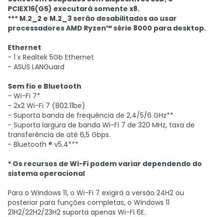
PCIEX16(G5) executará somente x8.
*** M.2_2 e M.2_3 serão desabilitados ao usar
processadores AMD Ryzen™ série 8000 para desktop.
Ethernet
- 1 x Realtek 5Gb Ethernet
- ASUS LANGuard
Sem fio e Bluetooth
- Wi-Fi 7*
- 2x2 Wi-Fi 7 (802.11be)
- Suporta banda de frequência de 2,4/5/6 GHz**
- Suporta largura de banda Wi-Fi 7 de 320 MHz, taxa de
transferência de até 6,5 Gbps.
- Bluetooth ® v5.4***
* Os recursos de Wi-Fi podem variar dependendo do
sistema operacional
Para o Windows 11, o Wi-Fi 7 exigirá a versão 24H2 ou
posterior para funções completas, o Windows 11
21H2/22H2/23H2 suporta apenas Wi-Fi 6E.