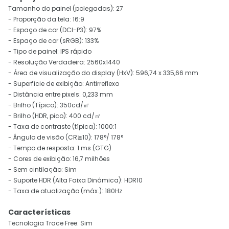
Tamanho do painel (polegadas): 27
- Proporção da tela: 16:9
- Espaço de cor (DCI-P3): 97%
- Espaço de cor (sRGB): 133%
- Tipo de painel: IPS rápido
- Resolução Verdadeira: 2560x1440
- Área de visualização do display (HxV): 596,74 x 335,66 mm
- Superfície de exibição: Antirreflexo
- Distância entre pixels: 0,233 mm
- Brilho (Típico): 350cd/㎡
- Brilho (HDR, pico): 400 cd/㎡
- Taxa de contraste (típica): 1000:1
- Ângulo de visão (CR≧10): 178°/ 178°
- Tempo de resposta: 1 ms (GTG)
- Cores de exibição: 16,7 milhões
- Sem cintilação: Sim
- Suporte HDR (Alta Faixa Dinâmica): HDR10
- Taxa de atualização (máx.): 180Hz
Características
Tecnologia Trace Free: Sim