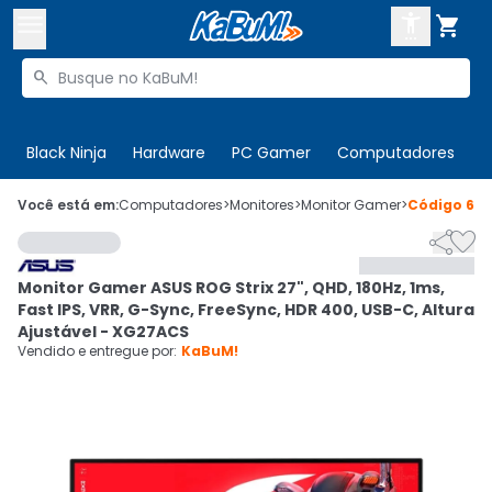



Buscar produtos


Enviar para:
Digite o CEP
Black Ninja
Hardware
PC Gamer
Computadores
P

Olá. Acesse sua conta
Você está em:
Computadores
>
Monitores
>
Monitor Gamer
>
Código
62


ENTRE

Departamentos
Monitor Gamer ASUS ROG Strix 27", QHD, 180Hz, 1ms,
CADASTRE-SE
Cupons

Fast IPS, VRR, G-Sync, FreeSync, HDR 400, USB-C, Altura
Ajustável - XG27ACS
Mais Vendidos

Vendido e entregue por:
KaBuM!
Ativar tradutor em libras
