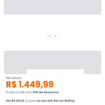


R$ 2.333,32
R$ 1.449,99
À vista no PIX
com
10
% de desconto
10
x
R$ 161,10
s/ juros
ou em até 36x no NuPay