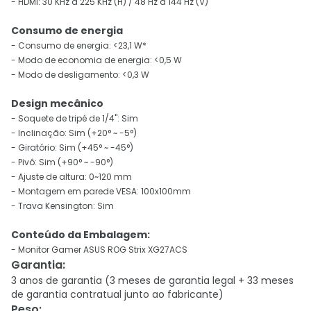
- HDMI: 30 KHz a 225 KHz (H) / 48 Hz a 144 Hz (V)
Consumo de energia
- Consumo de energia: <23,1 W*
- Modo de economia de energia: <0,5 W
- Modo de desligamento: <0,3 W
Design mecânico
- Soquete de tripé de 1/4": Sim
- Inclinação: Sim (+20° ~ -5°)
- Giratório: Sim (+45° ~ -45°)
- Pivô: Sim (+90° ~ -90°)
- Ajuste de altura: 0~120 mm
- Montagem em parede VESA: 100x100mm
- Trava Kensington: Sim
Conteúdo da Embalagem:
- Monitor Gamer ASUS ROG Strix XG27ACS
Garantia
:
3 anos de garantia (3 meses de garantia legal + 33 meses
de garantia contratual junto ao fabricante)
Peso
: