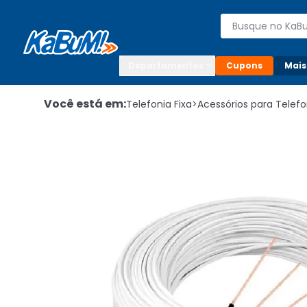
Enviar para:

Buscar produto
Digite o CEP

Departamentos
Cupons
Mais
Você está em:
Telefonia Fixa
>
Acessórios para Telef