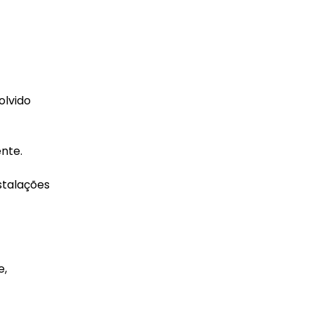
olvido
nte.
stalações
e,