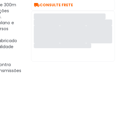

de 300m
CONSULTE FRETE
ações
.
plano e
rsos
abricado
alidade
ontra
ansmissões