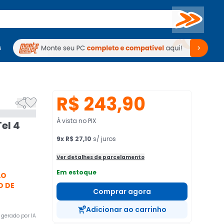
Buscar
s
mputadores
Periféricos
Periféricos
TV
Venda no KaBuM!
TV
Venda no KaBuM!
R$ 243,90


À vista no PIX
el 4
9
x
R$ 27,10
s/ juros
Ver detalhes de parcelamento
Em estoque
AO
O DE
Comprar agora
Adicionar ao carrinho
gerado por IA