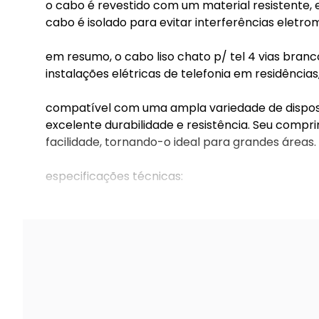
o cabo é revestido com um material resistente, e
cabo é isolado para evitar interferências eletro
em resumo, o cabo liso chato p/ tel 4 vias bran
instalações elétricas de telefonia em residência
compatível com uma ampla variedade de dispositiv
excelente durabilidade e resistência. Seu comp
facilidade, tornando-o ideal para grandes áreas.
especificações técnicas:
cabo liso chato p/ telefone 4 vias br rl 300m