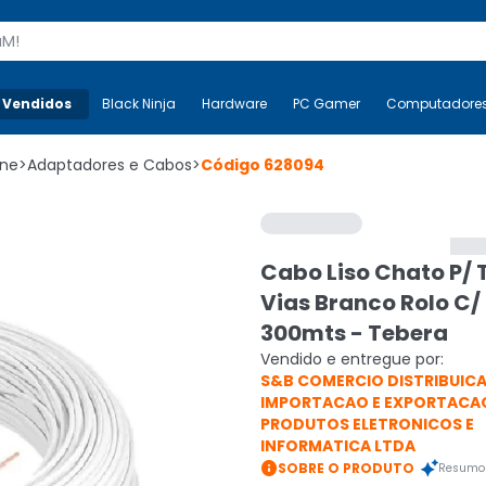
s
 Vendidos
Mais-v-
Black Ninja
Black Ninja
Hardware
Hardware
PC Gamer
PC Gamer
Computadore
Co
one
>
Adaptadores e Cabos
>
Código
628094
Cabo Liso Chato P/ T
Vias Branco Rolo C/
300mts - Tebera
Vendido e entregue por:
S&B COMERCIO DISTRIBUIC
IMPORTACAO E EXPORTACA
PRODUTOS ELETRONICOS E
INFORMATICA LTDA

SOBRE O PRODUTO
Resumo 