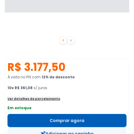


R$ 3.177,50
À vista no PIX
com
12
% de desconto
10
x
R$ 361,08
s/ juros
Ver detalhes de parcelamento
Em estoque
Comprar agora
Adicionar ao carrinho