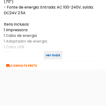
(70”)
- Fonte de energia: Entrada: AC 100-240V, saída:
DC24V 2.5A
Itens inclusos:
1 Impressora
1 Cabo de energia
1 Adaptador de energia
1 Cabo USB
1 CD
ver mais
1 Suporte para bobina (NÃO ACOMPANHA A BOBINA)

CONSULTE FRETE