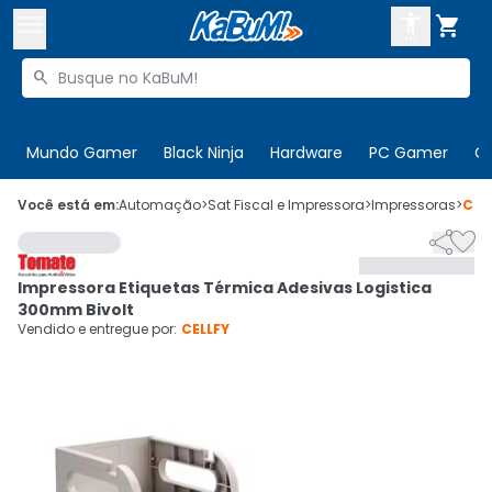



Buscar produtos


Enviar para:
Digite o CEP
Mundo Gamer
Black Ninja
Hardware
PC Gamer
C

Olá. Acesse sua conta
Você está em:
Automação
>
Sat Fiscal e Impressora
>
Impressoras
>
Cód


ENTRE

Departamentos
Impressora Etiquetas Térmica Adesivas Logistica
CADASTRE-SE
Cupons

300mm Bivolt
Vendido e entregue por:
CELLFY
Mais Vendidos

Ativar tradutor em libras
