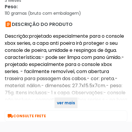
3 Meses
Peso
:
110 gramas (bruto com embalagem)

DESCRIÇÃO DO PRODUTO
Descrição:projetado especialmente para o console
xbox series, a capa anti poeira irá proteger o seu
console de poeira, umidade e respingos de água.
características:- pode ser limpa com pano úmido.-
projetado especialmente para o console xbox
series. - facilmente removível, com abertura
traseira para passagem dos cabos.- cor: preta.-
material: náilon.- dimensões: 27.7x15.5x7cm.- peso:
75g. Itens inclusos:- 1 x capa. Observações:- console
não incluso.- compatível com xbox series s.- na hora
ver mais
de jogar não esqueça de remover a capa.

CONSULTE FRETE