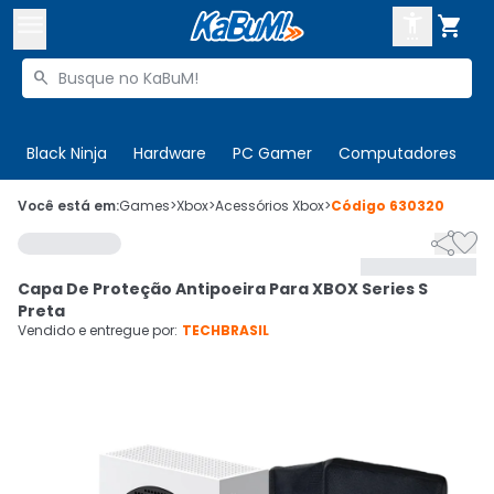



Buscar produtos


Enviar para:
Digite o CEP
Black Ninja
Hardware
PC Gamer
Computadores
P

Olá. Acesse sua conta
Você está em:
Games
>
Xbox
>
Acessórios Xbox
>
Código
630320


ENTRE

Departamentos
Capa De Proteção Antipoeira Para XBOX Series S
CADASTRE-SE
Cupons

Preta
Vendido e entregue por:
TECHBRASIL
Mais Vendidos

Ativar tradutor em libras
