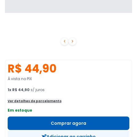


R$ 44,90
À vista no PIX
1
x
R$ 44,90
s/ juros
Ver detalhes de parcelamento
Em estoque
Comprar agora
Adicionar ao carrinho