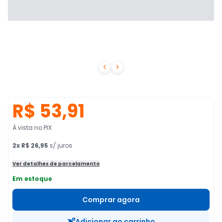


R$ 53,91
À vista no PIX
2
x
R$ 26,95
s/ juros
Ver detalhes de parcelamento
Em estoque
Comprar agora
Adicionar ao carrinho