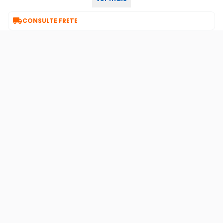
lite.- console não incluso.

CONSULTE FRETE