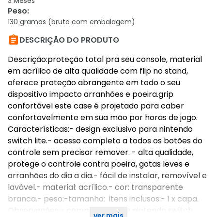
3 Meses
Peso
:
130 gramas (bruto com embalagem)

DESCRIÇÃO DO PRODUTO
Descrição:proteção total pra seu console, material
em acrílico de alta qualidade com flip no stand,
oferece proteção abrangente em todo o seu
dispositivo impacto arranhões e poeira.grip
confortável este case é projetado para caber
confortavelmente em sua mão por horas de jogo.
Características:- design exclusivo para nintendo
switch lite.- acesso completo a todos os botões do
controle sem precisar remover. - alta qualidade,
protege o controle contra poeira, gotas leves e
arranhões do dia a dia.- fácil de instalar, removível e
lavável.- material: acrílico.- cor: transparente
branca.- peso:-tamanho: itens inclusos:- 1 x capa.
Observações:- compatível com nintendo switch
ver mais