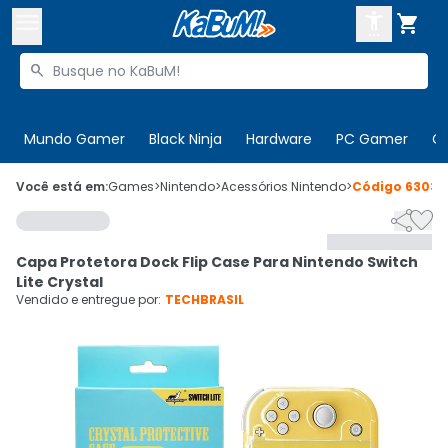



Buscar produtos


Enviar para:
Digite o CEP
Mundo Gamer
Black Ninja
Hardware
PC Gamer
C

Olá. Acesse sua conta
Você está em:
Games
>
Nintendo
>
Acessórios Nintendo
>
Código
63035


ENTRE

Departamentos
Capa Protetora Dock Flip Case Para Nintendo Switch
CADASTRE-SE
Cupons

Lite Crystal
Vendido e entregue por:
TECHBRASIL
Mais Vendidos

Ativar tradutor em libras
