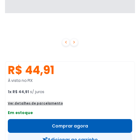


R$ 44,91
À vista no PIX
1
x
R$ 44,91
s/ juros
Ver detalhes de parcelamento
Em estoque
Comprar agora
Adicionar ao carrinho