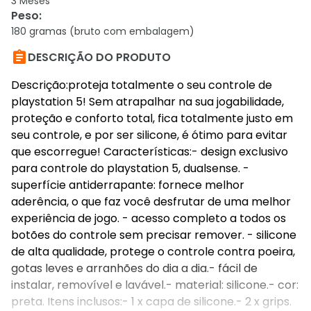
3 Meses
Peso
:
180 gramas (bruto com embalagem)

DESCRIÇÃO DO PRODUTO
Descrição:proteja totalmente o seu controle de
playstation 5! Sem atrapalhar na sua jogabilidade,
proteção e conforto total, fica totalmente justo em
seu controle, e por ser silicone, é ótimo para evitar
que escorregue! Características:- design exclusivo
para controle do playstation 5, dualsense. -
superfície antiderrapante: fornece melhor
aderência, o que faz você desfrutar de uma melhor
experiência de jogo. - acesso completo a todos os
botões do controle sem precisar remover. - silicone
de alta qualidade, protege o controle contra poeira,
gotas leves e arranhões do dia a dia.- fácil de
instalar, removível e lavável.- material: silicone.- cor:
preta. Itens inclusos:- 1 x capa de silicone.- 2 x grips.