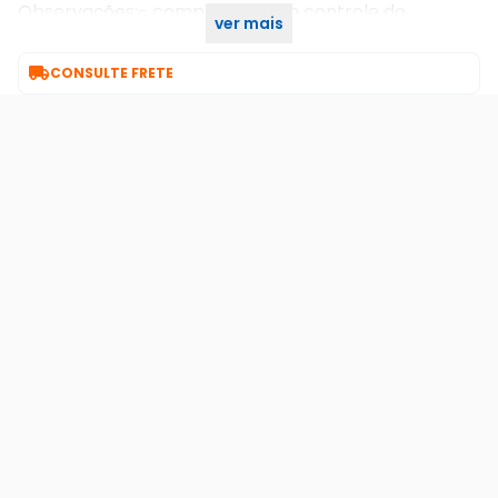
Observações:- compatível com controle do
ver mais
playstation 5.- controle não incluso.

CONSULTE FRETE