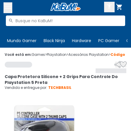



Buscar produtos


Enviar para:
Digite o CEP
Mundo Gamer
Black Ninja
Hardware
PC Gamer
C

Olá. Acesse sua conta
Você está em:
Games
>
Playstation
>
Acessórios Playstation
>
Código
63


ENTRE

Departamentos
Capa Protetora Silicone + 2 Grips Para Controle Do
CADASTRE-SE
Cupons

Playstation 5 Preta
Vendido e entregue por:
TECHBRASIL
Mais Vendidos

Ativar tradutor em libras
