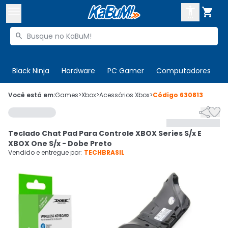



Buscar produtos


Enviar para:
Digite o CEP
Black Ninja
Hardware
PC Gamer
Computadores
P

Olá. Acesse sua conta
Você está em:
Games
>
Xbox
>
Acessórios Xbox
>
Código
630813


ENTRE

Departamentos
Teclado Chat Pad Para Controle XBOX Series S/x E
CADASTRE-SE
Cupons

XBOX One S/x - Dobe Preto
Vendido e entregue por:
TECHBRASIL
Mais Vendidos

Ativar tradutor em libras
