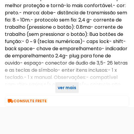
melhor proteção e torná-lo mais confortável.- cor:
preto.- marca: dobe- distância de transmissão sem
fio: 8 ~ 10m.- protocolo sem fio: 2,4 g- corrente de
trabalho (pressione o botão): 0.8ma- corrente de
trabalho (sem pressionar o botão): 8ua botões de
função:- 0 ~ 9 (teclas numéricas)- caps lock- shift-
back space- chave de emparelhamento- indicador
de emparelhamento 2.4g- plug para fone de
ouvido- espaço- conector de áudio de 3,5- 26 letras
e as teclas de símbolo- enter itens inclusos:- 1 x
teclado.- 1 x manual. Observações:- compatível
com xbox series s/x e xbox one s/x- controle não
ver mais
incluso

CONSULTE FRETE