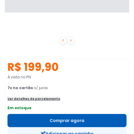


R$ 199,90
À vista no PIX
7
x no cartão
s/ juros
Ver detalhes de parcelamento
Em estoque
Comprar agora
Adicionar ao carrinho