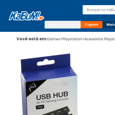
Enviar para:

Buscar produto
Digite o CEP

Departamentos
Cupons
Mais
Você está em:
Games
>
Playstation
>
Acessórios Playst