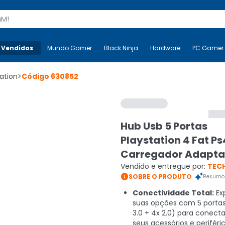
s
 Vendidos
Mais-v-
Mundo Gamer
Mundo Gamer
Black Ninja
Black Ninja
Hardware
Hardware
PC Gamer
ation
>
Código
630852
Hub Usb 5 Portas
Playstation 4 Fat Ps
Carregador Adapta
Vendido e entregue por:
TEC

SOBRE O PRODUTO
Resumo 
Conectividade Total:
Ex
suas opções com 5 portas
3.0 + 4x 2.0) para conecta
seus acessórios e periféri