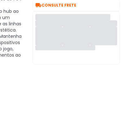

CONSULTE FRETE
o hub ao
om um
 as linhas
stética.
Mantenha
spositivos
 jogo,
mentos ao