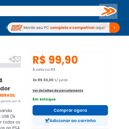
Buscar
PC Gamer
Computadores
Computadores
Periféricos
Periféricos
TV
Venda no KaBuM!
TV
Venda no KaBuM!
R$ 99,90


À vista no PIX
4
3
x
R$ 33,30
s/ juros
dor
Ver detalhes de parcelamento
HBRASIL
Em estoque
gerado por IA
Comprar agora
panda
 USB (1x
Adicionar ao carrinho
r todos os
cos ao PS4