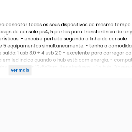
ra conectar todos os seus dispositivos ao mesmo tempo
ign do console ps4, 5 portas para transferência de arqu
ísticas: - encaixe perfeito seguindo a linha do console
ga de 5 equipamentos simultaneamente. - tenha a comodid
 saída: 1 usb 3.0 + 4 usb 2.0 - excelente para carregar co
dora em led indica quando o hub está com energia. - compa
co abs - tamanho: 12x5x3cm. Itens inclusos: - 1 x hub. Observ
ver mais
incluso.