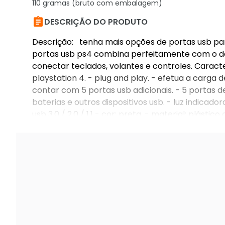
110 gramas (bruto com embalagem)

DESCRIÇÃO DO PRODUTO
Descrição: tenha mais opções de portas usb pa
portas usb ps4 combina perfeitamente com o des
conectar teclados, volantes e controles. Caracter
playstation 4. - plug and play. - efetua a car
contar com 5 portas usb adicionais. - 5 portas de
baterias e outros dispositivos usb. - luz indica
usb 3.0 / 2.0 / 1.1 - cor: preta. - material: plásti
compatível com playstation 4 fat. - console não 