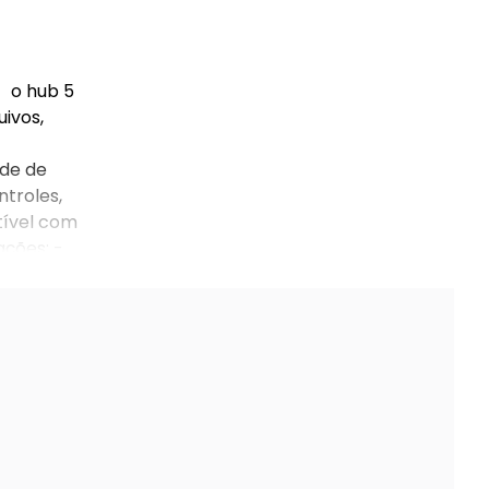
. o hub 5
ivos,
ade de
ntroles,
tível com
ações: -