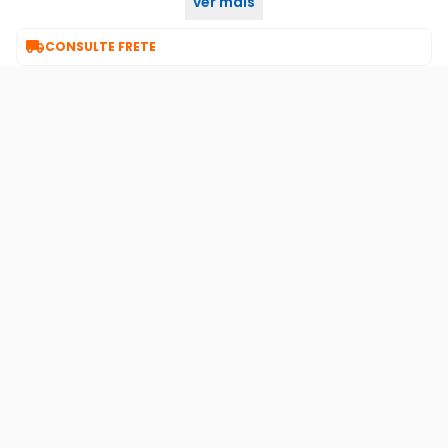
ver mais
Adquira o seu no KaBuM!

CONSULTE FRETE