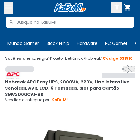



Buscar produtos


Enviar para:
Digite o CEP
Mundo Gamer
Black Ninja
Hardware
PC Gamer
C

Olá. Acesse sua conta
Você está em:
Energia
>
Protetor Eletrônico
>
Nobreak
>
Código
631510


ENTRE

Departamentos
Nobreak APC Easy UPS, 2000VA, 220V, Line Interative
CADASTRE-SE
Cupons

Senoidal, AVR, LCD, 6 Tomadas, Slot para Cartão -
SMV2000CAI-BR
Mais Vendidos

Vendido e entregue por:
KaBuM!
Ativar tradutor em libras
