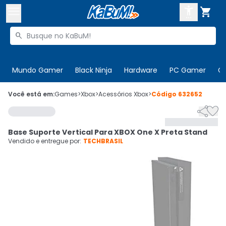



Buscar produtos


Enviar para:
Digite o CEP
Mundo Gamer
Black Ninja
Hardware
PC Gamer
C

Olá. Acesse sua conta
Você está em:
Games
>
Xbox
>
Acessórios Xbox
>
Código
632652


ENTRE

Departamentos
Base Suporte Vertical Para XBOX One X Preta Stand
CADASTRE-SE
Cupons

Vendido e entregue por:
TECHBRASIL
Mais Vendidos

Ativar tradutor em libras
