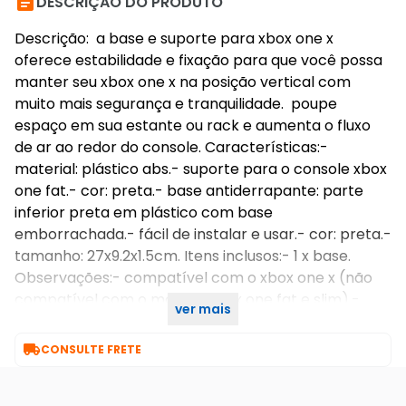

DESCRIÇÃO DO PRODUTO
Descrição: a base e suporte para xbox one x
oferece estabilidade e fixação para que você possa
manter seu xbox one x na posição vertical com
muito mais segurança e tranquilidade. poupe
espaço em sua estante ou rack e aumenta o fluxo
de ar ao redor do console. Características:-
material: plástico abs.- suporte para o console xbox
one fat.- cor: preta.- base antiderrapante: parte
inferior preta em plástico com base
emborrachada.- fácil de instalar e usar.- cor: preta.-
tamanho: 27x9.2x1.5cm. Itens inclusos:- 1 x base.
Observações:- compatível com o xbox one x (não
compatível com o modelo xbox one fat e slim).-
ver mais
console não incluso

CONSULTE FRETE