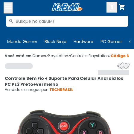



Buscar produtos


Enviar para:
Digite o CEP
Mundo Gamer
Black Ninja
Hardware
PC Gamer
C

Olá. Acesse sua conta
Você está em:
Games
>
Playstation
>
Controles Playstation
>
Código
632


ENTRE

Departamentos
Controle Sem Fio + Suporte Para Celular Android Ios
CADASTRE-SE
Cupons

PC Ps3 Preto+vermelho
Vendido e entregue por:
TECHBRASIL
Mais Vendidos

Ativar tradutor em libras
