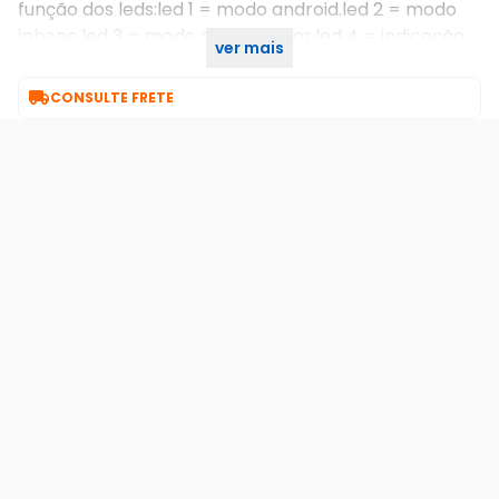
função dos leds:led 1 = modo android.led 2 = modo
iphone.led 3 = modo computador.led 4 = indicação
ver mais
de carregamento

CONSULTE FRETE