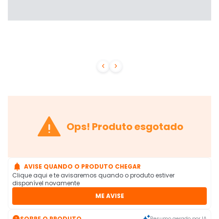



Ops! Produto esgotado

AVISE QUANDO O PRODUTO CHEGAR
Clique aqui e te avisaremos quando o produto estiver
disponível novamente
ME AVISE

SOBRE O PRODUTO
Resumo gerado por IA