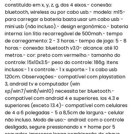
constituído em x, y, z, g, dos 4 eixos.- conexão:
bluetooth, wireless ou por cabo usb.- modelo: m15-
para carregar a bateria basta usar um cabo usb -
mini usb (não incluso).- design ergonômico.- bateria
interna: íon lítio recarregável de 500mah.- tempo
de carregamento: 2 - 3 horas.- tempo de jogo: 5 - 8
horas.- conexão: bluetooth v3.0- alcance: até 10
metros.- cor: preto com vermelho.- tamanho do
controle: 15x10x3.5- peso do controle: 186g. Itens
inclusos:- 1 x controle.- 1 x suporte.- 1 x cabo usb
120cm. Observações:- compatível com playstation
3, android tv e computador (win
xp/win7/win8/win10) necessita ter bluetooth.-
compatível com android 4 e superiores. Ios 4.3 e
superiores (exceto 13.4)- compatível com celulares
de 4 a 6 polegadas - 5 a 8,5cm de largura.- celular
não incluso. Modo de uso:- android: com o controle
desligado, segure pressionando x + home por 5