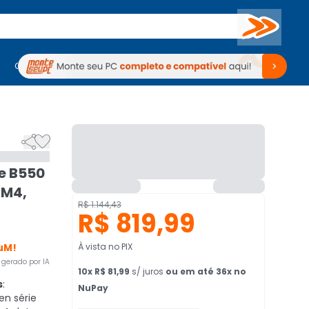
Buscar
PC Gamer
Computadores
Computadores
Periféricos
Periféricos
TV
Venda no KaBuM!
TV
Venda no KaBuM!


e B550
AM4,
R$ 1.144,43
R$ 819,99
uM!
À vista no PIX
gerado por IA
10
x
R$ 81,99
s/ juros
ou em até 36x no
s
:
NuPay
n série