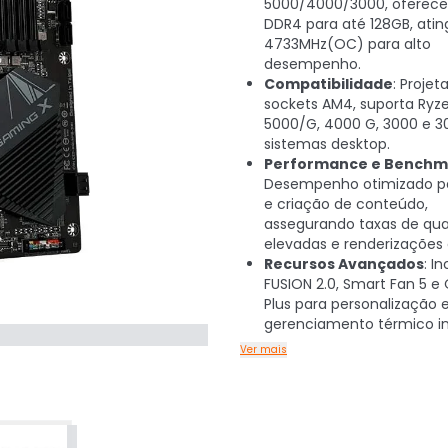
5000/4000/3000, oferece 
DDR4 para até 128GB, atin
4733MHz(OC) para alto
desempenho.
Compatibilidade
: Projet
sockets AM4, suporta Ryze
5000/G, 4000 G, 3000 e 
sistemas desktop.
Performance e Benchm
Desempenho otimizado pa
e criação de conteúdo,
assegurando taxas de qu
elevadas e renderizações 
Recursos Avançados
: I
FUSION 2.0, Smart Fan 5 e
Plus para personalização 
gerenciamento térmico int
Ver mais