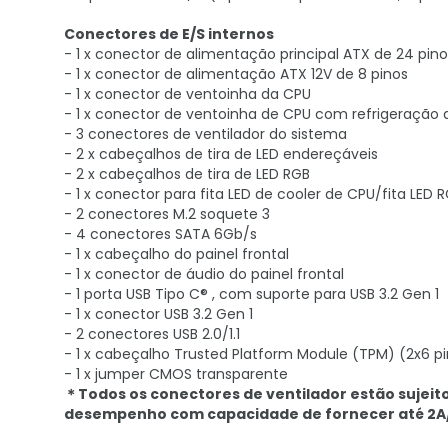
Conectores de E/S internos
- 1 x conector de alimentação principal ATX de 24 pino
- 1 x conector de alimentação ATX 12V de 8 pinos
- 1 x conector de ventoinha da CPU
- 1 x conector de ventoinha de CPU com refrigeração 
- 3 conectores de ventilador do sistema
- 2 x cabeçalhos de tira de LED endereçáveis
- 2 x cabeçalhos de tira de LED RGB
- 1 x conector para fita LED de cooler de CPU/fita LED 
- 2 conectores M.2 soquete 3
- 4 conectores SATA 6Gb/s
- 1 x cabeçalho do painel frontal
- 1 x conector de áudio do painel frontal
- 1 porta USB Tipo C® , com suporte para USB 3.2 Gen 1
- 1 x conector USB 3.2 Gen 1
- 2 conectores USB 2.0/1.1
- 1 x cabeçalho Trusted Platform Module (TPM) (2x6 
- 1 x jumper CMOS transparente
＊Todos os conectores de ventilador estão sujeit
desempenho com capacidade de fornecer até 2A