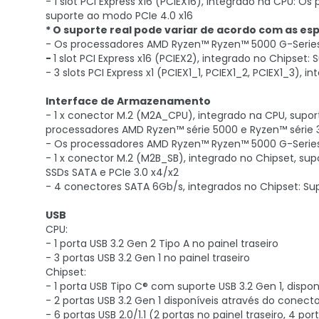
- 1 slot PCI Express x16 (PCIEX16), integrado na CPU:
suporte ao modo PCIe 4.0 x16
* O suporte real pode variar de acordo com as es
- Os processadores AMD Ryzen™ Ryzen™ 5000 G-Series
-
1 slot PCI Express x16 (PCIEX2), integrado no Chipset:
- 3 slots PCI Express x1 (PCIEX1_1, PCIEX1_2, PCIEX1_3),
Interface de Armazenamento
- 1 x conector M.2 (M2A_CPU), integrado na CPU, supo
processadores AMD Ryzen™ série 5000 e Ryzen™ série 
- Os processadores AMD Ryzen™ Ryzen™ 5000 G-Series
- 1 x conector M.2 (M2B_SB), integrado no Chipset, su
SSDs SATA e PCIe 3.0 x4/x2
- 4 conectores SATA 6Gb/s, integrados no Chipset: Supo
USB
CPU:
- 1 porta USB 3.2 Gen 2 Tipo A no painel traseiro
- 3 portas USB 3.2 Gen 1 no painel traseiro
Chipset:
- 1 porta USB Tipo C® com suporte USB 3.2 Gen 1, dispo
- 2 portas USB 3.2 Gen 1 disponíveis através do conecto
- 6 portas USB 2.0/1.1 (2 portas no painel traseiro, 4 p