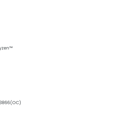
Ryzen™
 3866(OC)