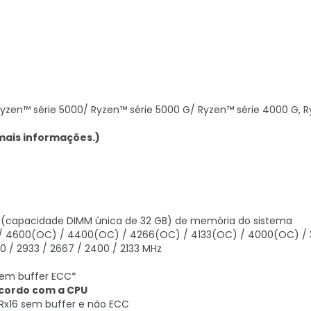
yzen™ série 5000/ Ryzen™ série 5000 G/ Ryzen™ série 4000 G, 
mais informações.)
 (capacidade DIMM única de 32 GB) de memória do sistema
/ 4600(OC) / 4400(OC) / 4266(OC) / 4133(OC) / 4000(OC) /
/ 2933 / 2667 / 2400 / 2133 MHz
sem buffer ECC*
acordo com a CPU
Rx16 sem buffer e não ECC