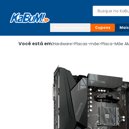
Enviar para:

Buscar produto
Digite o CEP

Departamentos
Cupons
Mais
Você está em:
Hardware
>
Placas-mãe
>
Placa-Mãe A