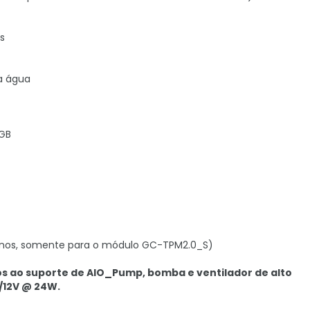
s
a água
RGB
pinos, somente para o módulo GC-TPM2.0_S)
os ao suporte de AIO_Pump, bomba e ventilador de alto
/12V @ 24W.