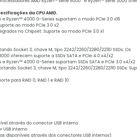
 Os processadores AMD Ryzen™ série 5000* e Ryzen™ série 3000 of
pecificações da CPU AMD.
 e Ryzen™ 4000 G-Series suportam o modo PCIe 3.0 x16
 Suporte ao modo PCIe 3.0 x2
 integrados no Chipset: Suporte ao modo PCIe 3.0 x1
rtando Socket 3, chave M, tipo 2242/2260/2280/22110 SSDs: Os
3000 oferecem suporte a SSDs SATA e PCIe 4.0 x4/x2
 e Ryzen™ 4000 G-Series suportam SSDs SATA e PCIe 3.0 x4/x2
portando Socket 3, chave M, tipo 2242/2260/2280/22110 SSDs: Sup
rte para RAID 0, RAID 1 e RAID 10
nível através do conector USB interno
r USB interno
ortas disponíveis através dos conectores USB internos)