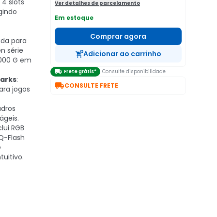
4 slots
Ver detalhes de parcelamento
gindo
Em estoque
Comprar agora
ada para
n série
Adicionar ao carrinho
3000 G em

Frete grátis*
Consulte disponibilidade
arks
:

CONSULTE FRETE
ra jogos
adros
ágeis.
nclui RGB
 Q-Flash
e
uitivo.