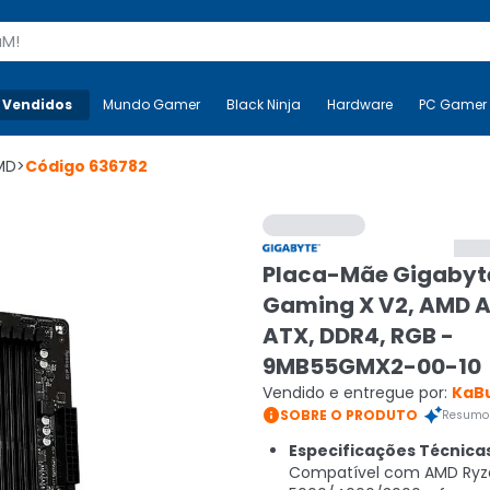
s
 Vendidos
Mais-v-
Mundo Gamer
Mundo Gamer
Black Ninja
Black Ninja
Hardware
Hardware
PC Gamer
MD
>
Código
636782
Placa-Mãe Gigabyt
Gaming X V2, AMD 
ATX, DDR4, RGB -
9MB55GMX2-00-10
Vendido e entregue por:
KaB

SOBRE O PRODUTO
Resumo 
Especificações Técnica
Compatível com AMD Ryze