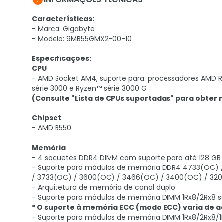

Características:
- Marca: Gigabyte
- Modelo: 9MB55GMX2-00-10
Especificações:
CPU
- AMD Socket AM4, suporte para: processadores AMD R
série 3000 e Ryzen™ série 3000 G
(Consulte "Lista de CPUs suportadas" para obter 
Chipset
- AMD B550
Memória
- 4 soquetes DDR4 DIMM com suporte para até 128 GB
- Suporte para módulos de memória DDR4 4733(OC) 
/ 3733(OC) / 3600(OC) / 3466(OC) / 3400(OC) / 3200 
- Arquitetura de memória de canal duplo
- Suporte para módulos de memória DIMM 1Rx8/2Rx8 
* O suporte à memória ECC (modo ECC) varia de 
- Suporte para módulos de memória DIMM 1Rx8/2Rx8/1