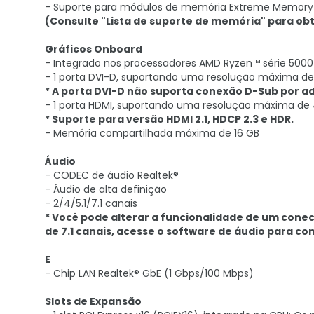
- Suporte para módulos de memória Extreme Memory 
(Consulte "Lista de suporte de memória" para ob
Gráficos Onboard
- Integrado nos processadores AMD Ryzen™ série 5000
- 1 porta DVI-D, suportando uma resolução máxima d
* A porta DVI-D não suporta conexão D-Sub por a
- 1 porta HDMI, suportando uma resolução máxima de 
* Suporte para versão HDMI 2.1, HDCP 2.3 e HDR.
- Memória compartilhada máxima de 16 GB
Áudio
- CODEC de áudio Realtek®
- Áudio de alta definição
- 2/4/5.1/7.1 canais
* Você pode alterar a funcionalidade de um conec
de 7.1 canais, acesse o software de áudio para co
E
- Chip LAN Realtek® GbE (1 Gbps/100 Mbps)
Slots de Expansão