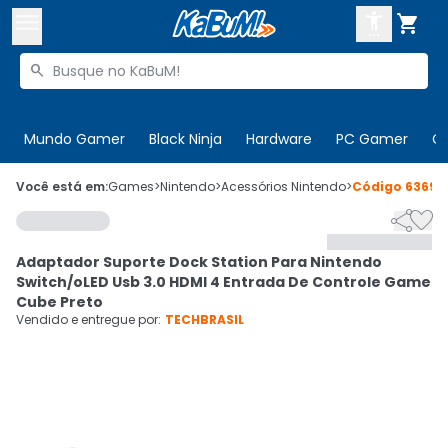



Buscar produtos


Enviar para:
Digite o CEP
Mundo Gamer
Black Ninja
Hardware
PC Gamer
C

Olá. Acesse sua conta
Você está em:
Games
>
Nintendo
>
Acessórios Nintendo
>
Código
63699


ENTRE

Departamentos
Adaptador Suporte Dock Station Para Nintendo
CADASTRE-SE
Cupons

Switch/oLED Usb 3.0 HDMI 4 Entrada De Controle Game
Cube Preto
Mais Vendidos

Vendido e entregue por:
TECHBRASIL
Ativar tradutor em libras
