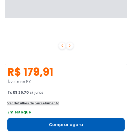


R$ 179,91
À vista no PIX
7
x
R$ 25,70
s/ juros
Ver detalhes de parcelamento
Em estoque
Comprar agora