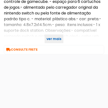
controle de gamecube. - espaço para 6 cartuchos
de jogos.- alimentado pelo carregador original da
nintendo switch ou pela fonte de alimentação
padrão tipo c. - material: plástico abs.- cor: preta.-
tamanho: 4.8x7.2x14.5cm.- peso: itens inclusos:- 1 x
suporte dock station. Observações:- compatível
nintendo switch e nintendo switch oled.- cabo usb
ver mais
tipo c não incluso.- console e controles não inclusos.

CONSULTE FRETE