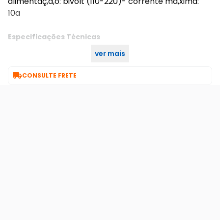
alimentaç,ã,o: bivolt (110-220)- corrente má,xima:
10a
Especificações Técnicas
ver mais
Branco
Cor:

CONSULTE FRETE