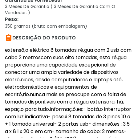
Garantia do Fornecedor
3 Meses De Garantia ( 3 Meses De Garantia Com O
Vendedor. )
Peso
:
350 gramas (bruto com embalagem)

DESCRIÇÃO DO PRODUTO
extensã,o elé,trica 8 tomadas ré,gua com 2 usb com
cabo 2 metroscom suas oito tomadas, esta ré,gua
proporciona uma capacidade excepcional de
conectar uma ampla variedade de dispositivos
eletrô,nicos, desde computadores e laptops até,
eletrodomé,sticos e equipamentos de
escritó,rio.nunca mais se preocupe com a falta de
tomadas disponí,veis com a ré,gua extensora, há,
espaç,o para tudo.informaç,õ,es:- botã,o interruptor
com luz indicativa- possui 8 tomadas de 3 pinos 10 a
+ 1 tomada universal- 2 portas usb- dimensõ,es : 3,5
a x 8 l x 20 c em cm- tamanho do cabo: 2 metros-