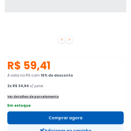


R$ 59,41
À vista no PIX
com
15
% de desconto
2
x
R$ 34,94
s/ juros
Ver detalhes de parcelamento
Em estoque
Comprar agora
Adicionar ao carrinho