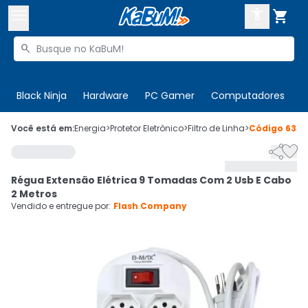



Buscar produtos


Enviar para:
Digite o CEP
Black Ninja
Hardware
PC Gamer
Computadores
P

Olá. Acesse sua conta
Você está em:
Energia
>
Protetor Eletrônico
>
Filtro de Linha
>
Código
6377


ENTRE

Departamentos
Régua Extensão Elétrica 9 Tomadas Com 2 Usb E Cabo
CADASTRE-SE
Cupons

2 Metros
Vendido e entregue por:
Flash Company
Mais Vendidos

Ativar tradutor em libras
