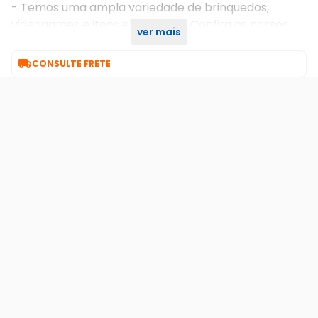
- Temos uma ampla variedade de brinquedos,
videogames e itens eletrônicos. Confira os nossos
ver mais
produtos e boas compras!

CONSULTE FRETE