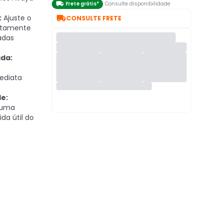

Frete grátis*
Consulte disponibilidade

:
Ajuste o
CONSULTE FRETE
etamente
adas
da:
ediata
e:
 uma
da útil do