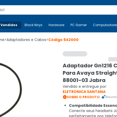
s
 Vendidos
Mais-v-
Black Ninja
Black Ninja
Hardware
Hardware
PC Gamer
PC Gamer
Computadore
Co
one
>
Adaptadores e Cabos
>
Código
642000
Adaptador Gn1216 
Para Avaya Straigh
88001-03 Jabra
Vendido e entregue por:
ELETRONICA SANTANA

SOBRE O PRODUTO
Resumo 
Compatibilidade Essenci
Conecte seus headsets J
perfeitamente aos telefo