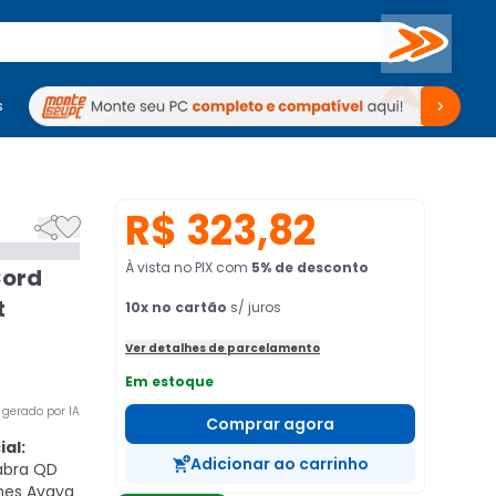
Buscar
s
mputadores
Periféricos
Periféricos
TV
Venda no KaBuM!
TV
Venda no KaBuM!
R$ 323,82


À vista no PIX
com
5
% de desconto
Cord
t
10
x no cartão
s/ juros
Ver detalhes de parcelamento
Em estoque
gerado por IA
Comprar agora
al:
Adicionar ao carrinho
abra QD
nes Avaya