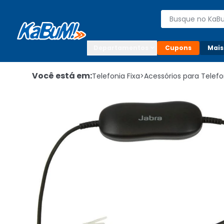
Enviar para:

Buscar produto
Digite o CEP

Departamentos
Cupons
Mais
Você está em:
Telefonia Fixa
>
Acessórios para Telef