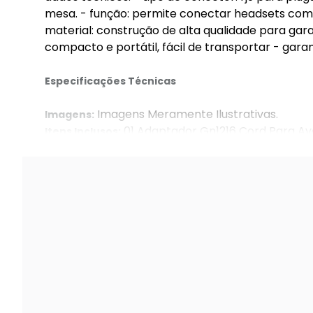
mesa. - função: permite conectar headsets com 
material: construção de alta qualidade para gara
compacto e portátil, fácil de transportar - gara
Especificações Técnicas
Imagens Meramente Ilustrativas.
Imagens:
01 Adaptador Gn1216 Cord Para Ava
Itens Inclusos:
Jabra
Marca: