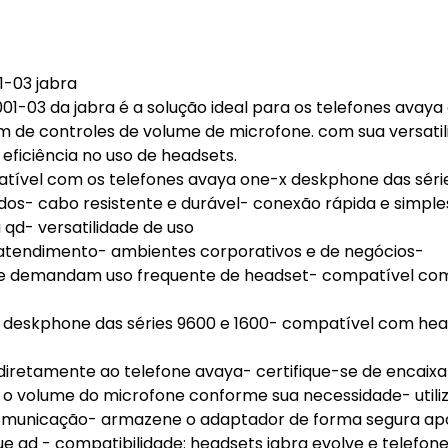
1-03 jabra
01-03 da jabra é a solução ideal para os telefones avaya
m de controles de volume de microfone. com sua versatil
eficiência no uso de headsets.
mpatível com os telefones avaya one-x deskphone das séri
dos- cabo resistente e durável- conexão rápida e simple
qd- versatilidade de uso
e atendimento- ambientes corporativos e de negócios-
 que demandam uso frequente de headset- compatível co
deskphone das séries 9600 e 1600- compatível com hea
diretamente ao telefone avaya- certifique-se de encaixa
 o volume do microfone conforme sua necessidade- utili
omunicação- armazene o adaptador de forma segura apó
gue qd - compatibilidade: headsets jabra evolve e telefon