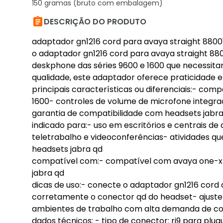
150 gramas (bruto com embalagem)

DESCRIÇÃO DO PRODUTO
adaptador gn1216 cord para avaya straight 8800
o adaptador gn1216 cord para avaya straight 880
deskphone das séries 9600 e 1600 que necessita
qualidade, este adaptador oferece praticidade e 
principais características ou diferenciais:- co
1600- controles de volume de microfone integra
garantia de compatibilidade com headsets jabra 
indicado para:- uso em escritórios e centrais d
teletrabalho e videoconferências- atividades
headsets jabra qd
compatível com:- compatível com avaya one-x 
jabra qd
dicas de uso:- conecte o adaptador gn1216 cord 
corretamente o conector qd do headset- ajuste
ambientes de trabalho com alta demanda de c
dados técnicos: - tipo de conector: rj9 para plu