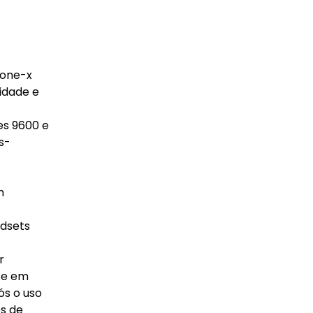
 one-x
idade e
es 9600 e
s-
m
dsets
r
ze em
s o uso
es de