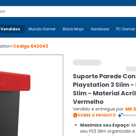
s
 Vendidos
Mais-v-
Mundo Gamer
Mundo Gamer
Black Ninja
Black Ninja
Hardware
Hardware
PC Gamer
ation
>
Código
642043
Suporte Parede Con
Playstation 3 Slim -
Slim - Material Acrí
Vermelho
Vendido e entregue por:
MK D

SOBRE O PRODUTO
Resumo 
Maximize seu Espaço:
Ma
seu PS3 Slim organizado e 