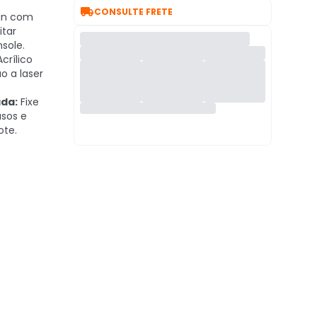

CONSULTE FRETE
gn com
itar
sole.
crílico
 a laser
da:
Fixe
sos e
ote.