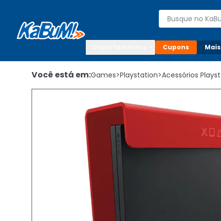
Enviar para:

Buscar produto
Digite o CEP

Departamentos
Cupons
Mais
Você está em:
Games
>
Playstation
>
Acessórios Playst