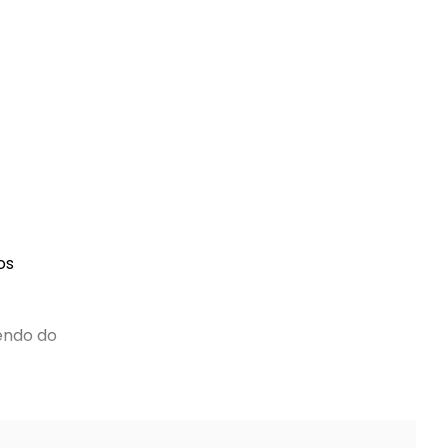
os
endo do