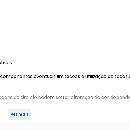
tivas
 componentes eventuais limitações à utilização de todos 
magens do site ele podem sofrer alteração de cor depend
.
ver mais
eu suporte próprio, fique atento na hora da compra