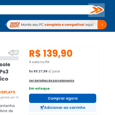
Buscar
PC Gamer
Computadores
Computadores
Periféricos
Periféricos
TV
Venda no KaBuM!
TV
Venda no KaBuM!
R$ 139,90


À vista no PIX
sole
 Ps3
5
x
R$ 27,98
s/ juros
lico
Ver detalhes de parcelamento
Em estoque
ISPLAYS
gerado por IA
Comprar agora
ntenha
Adicionar ao carrinho
livre de