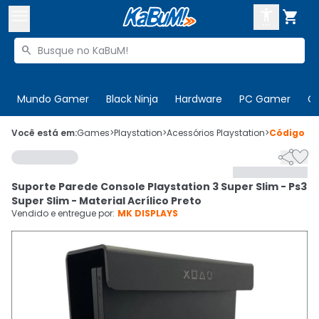



Buscar produtos


Enviar para:
Digite o CEP
Mundo Gamer
Black Ninja
Hardware
PC Gamer
C

Olá. Acesse sua conta
Você está em:
Games
>
Playstation
>
Acessórios Playstation
>
Código
64


ENTRE

Departamentos
Suporte Parede Console Playstation 3 Super Slim - Ps3
CADASTRE-SE
Cupons

Super Slim - Material Acrílico Preto
Vendido e entregue por:
MK DISPLAYS
Mais Vendidos

Ativar tradutor em libras
