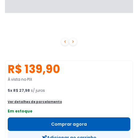


R$ 139,90
À vista no PIX
5
x
R$ 27,98
s/ juros
Ver detalhes de parcelamento
Em estoque
Comprar agora
Adicionar ao carrinho