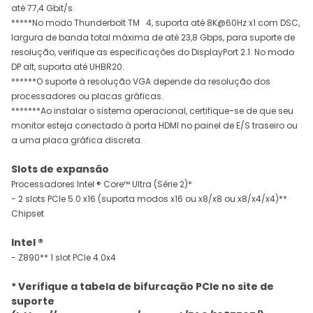
até 77,4 Gbit/s.
*****No modo Thunderbolt TM 4, suporta até 8K@60Hz x1 com DSC,
largura de banda total máxima de até 23,8 Gbps, para suporte de
resolução, verifique as especificações do DisplayPort 2.1. No modo
DP alt, suporta até UHBR20.
******O suporte à resolução VGA depende da resolução dos
processadores ou placas gráficas.
*******Ao instalar o sistema operacional, certifique-se de que seu
monitor esteja conectado à porta HDMI no painel de E/S traseiro ou
a uma placa gráfica discreta.
Slots de expansão
Processadores Intel ® Core™ Ultra (Série 2)*
- 2 slots PCIe 5.0 x16 (suporta modos x16 ou x8/x8 ou x8/x4/x4)**
Chipset
Intel ®
- Z890** 1 slot PCIe 4.0x4
* Verifique a tabela de bifurcação PCIe no site de
suporte