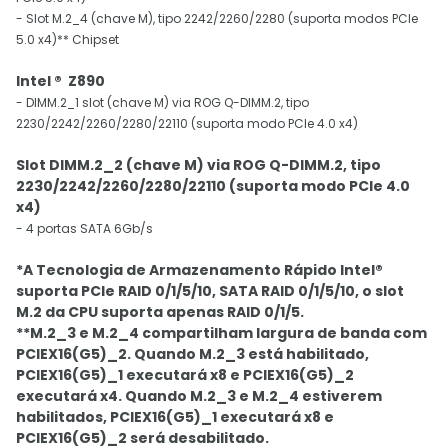
- Slot M.2_4 (chave M), tipo 2242/2260/2280 (suporta modos PCIe
5.0 x4)** Chipset
Intel ® Z890
- DIMM.2_1 slot (chave M) via ROG Q-DIMM.2, tipo
2230/2242/2260/2280/22110 (suporta modo PCIe 4.0 x4)
Slot DIMM.2_2 (chave M) via ROG Q-DIMM.2, tipo
2230/2242/2260/2280/22110 (suporta modo PCIe 4.0
x4)
- 4 portas SATA 6Gb/s
*A Tecnologia de Armazenamento Rápido Intel®
suporta PCIe RAID 0/1/5/10, SATA RAID 0/1/5/10, o slot
M.2 da CPU suporta apenas RAID 0/1/5.
**M.2_3 e M.2_4 compartilham largura de banda com
PCIEX16(G5)_2. Quando M.2_3 está habilitado,
PCIEX16(G5)_1 executará x8 e PCIEX16(G5)_2
executará x4. Quando M.2_3 e M.2_4 estiverem
habilitados, PCIEX16(G5)_1 executará x8 e
PCIEX16(G5)_2 será desabilitado.