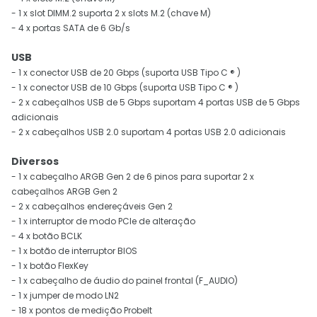
- 1 x slot DIMM.2 suporta 2 x slots M.2 (chave M)
- 4 x portas SATA de 6 Gb/s
USB
- 1 x conector USB de 20 Gbps (suporta USB Tipo C ® )
- 1 x conector USB de 10 Gbps (suporta USB Tipo C ® )
- 2 x cabeçalhos USB de 5 Gbps suportam 4 portas USB de 5 Gbps
adicionais
- 2 x cabeçalhos USB 2.0 suportam 4 portas USB 2.0 adicionais
Diversos
- 1 x cabeçalho ARGB Gen 2 de 6 pinos para suportar 2 x
cabeçalhos ARGB Gen 2
- 2 x cabeçalhos endereçáveis ​​Gen 2
- 1 x interruptor de modo PCIe de alteração
- 4 x botão BCLK
- 1 x botão de interruptor BIOS
- 1 x botão FlexKey
- 1 x cabeçalho de áudio do painel frontal (F_AUDIO)
- 1 x jumper de modo LN2
- 18 x pontos de medição ProbeIt