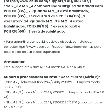
(https://www.asus.com/support/FAQ/1037507/).
**M.2_3 e M.2_4 compartilham largura de banda com
PCIEX16(G5)_2. Quando M.2_3 está habilitado,
PCIEX16(G5)_1 executará x8 e PCIEX16(G5)_2
executará x4. Quando M.2_3 e M.2_4 estão
habilitados, PCIEX16(G5)_1 executará x8 e
PCIEX16(G5)_2 será desabilitado.
- Para garantir a compatibilidade do dispositivo instalado,
consulte https://www.asus.com/support/download-center/ para
obter a lista de periféricos suportados.
Armazenar
Total suporta até 6 slots M.2 e 4 portas SATA de 6 Gb/s*
Suporta processadores Intel ® Core™ Ultra (Série 2)*
- Slot M.2_1 (chave M), tipo 2242/2260/2280/22110 (suporta modo
PCIe 5.0 x4)
- Slot M.2_2 (chave M), tipo 2242/2260/2280 (suporta modo PCIe 4.0
x4)
- Slot M.2_3 (chave M), tipo 2242/2260/2280/22110 (suporta modos
PCIe 5.0 x4)**