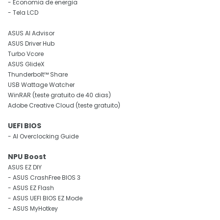
- Economia de energia
- Tela LCD
ASUS AI Advisor
ASUS Driver Hub
Turbo Vcore
ASUS GlideX
Thunderbolt™ Share
USB Wattage Watcher
WinRAR (teste gratuito de 40 dias)
Adobe Creative Cloud (teste gratuito)
UEFI BIOS
- AI Overclocking Guide
NPU Boost
ASUS EZ DIY
- ASUS CrashFree BIOS 3
- ASUS EZ Flash
- ASUS UEFI BIOS EZ Mode
- ASUS MyHotkey