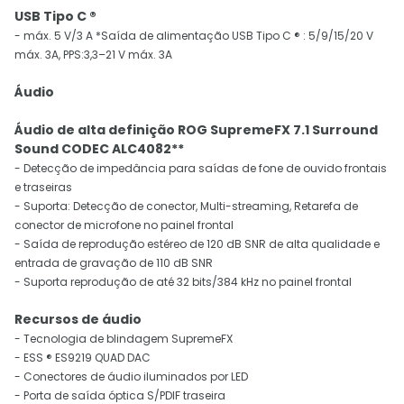
USB Tipo C ®
- máx. 5 V/3 A *Saída de alimentação USB Tipo C ® : 5/9/15/20 V
máx. 3A, PPS:3,3–21 V máx. 3A
Áudio
Áudio de alta definição ROG SupremeFX 7.1 Surround
Sound CODEC ALC4082**
- Detecção de impedância para saídas de fone de ouvido frontais
e traseiras
- Suporta: Detecção de conector, Multi-streaming, Retarefa de
conector de microfone no painel frontal
- Saída de reprodução estéreo de 120 dB SNR de alta qualidade e
entrada de gravação de 110 dB SNR
- Suporta reprodução de até 32 bits/384 kHz no painel frontal
Recursos de áudio
- Tecnologia de blindagem SupremeFX
- ESS ® ES9219 QUAD DAC
- Conectores de áudio iluminados por LED
- Porta de saída óptica S/PDIF traseira