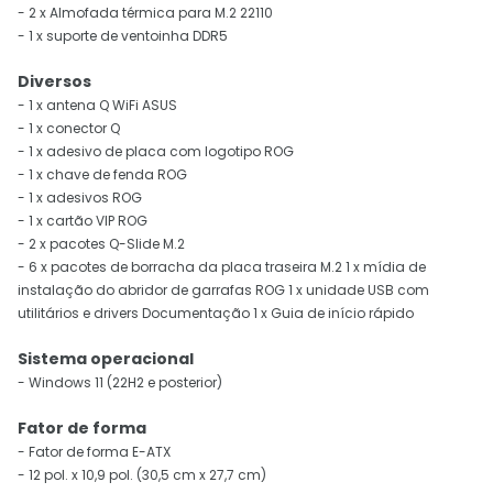
- 2 x Almofada térmica para M.2 22110
- 1 x suporte de ventoinha DDR5
Diversos
- 1 x antena Q WiFi ASUS
- 1 x conector Q
- 1 x adesivo de placa com logotipo ROG
- 1 x chave de fenda ROG
- 1 x adesivos ROG
- 1 x cartão VIP ROG
- 2 x pacotes Q-Slide M.2
- 6 x pacotes de borracha da placa traseira M.2 1 x mídia de
instalação do abridor de garrafas ROG 1 x unidade USB com
utilitários e drivers Documentação 1 x Guia de início rápido
Sistema operacional
- Windows 11 (22H2 e posterior)
Fator de forma
- Fator de forma E-ATX
- 12 pol. x 10,9 pol. (30,5 cm x 27,7 cm)