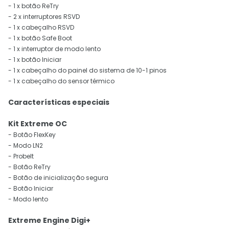
- 1 x botão ReTry
- 2 x interruptores RSVD
- 1 x cabeçalho RSVD
- 1 x botão Safe Boot
- 1 x interruptor de modo lento
- 1 x botão Iniciar
- 1 x cabeçalho do painel do sistema de 10-1 pinos
- 1 x cabeçalho do sensor térmico
Características especiais
Kit Extreme OC
- Botão FlexKey
- Modo LN2
- ProbeIt
- Botão ReTry
- Botão de inicialização segura
- Botão Iniciar
- Modo lento
Extreme Engine Digi+