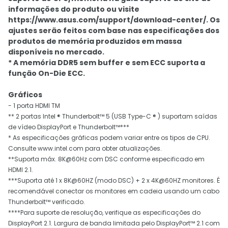
informações do produto ou visite
https://www.asus.com/support/download-center/. Os
ajustes serão feitos com base nas especificações dos
produtos de memória produzidos em massa
disponíveis no mercado.
* A memória DDR5 sem buffer e sem ECC suporta a
função On-Die ECC.
Gráficos
- 1 porta HDMI TM
** 2 portas Intel ® Thunderbolt™ 5 (USB Type-C ® ) suportam saídas
de vídeo DisplayPort e Thunderbolt™***
* As especificações gráficas podem variar entre os tipos de CPU.
Consulte www.intel.com para obter atualizações.
**Suporta máx. 8K@60Hz com DSC conforme especificado em
HDMI 2.1.
***Suporta até 1 x 8K@60HZ (modo DSC) + 2 x 4K@60HZ monitores. É
recomendável conectar os monitores em cadeia usando um cabo
Thunderbolt™ verificado.
****Para suporte de resolução, verifique as especificações do
DisplayPort 2.1. Largura de banda limitada pelo DisplayPort™ 2.1 com