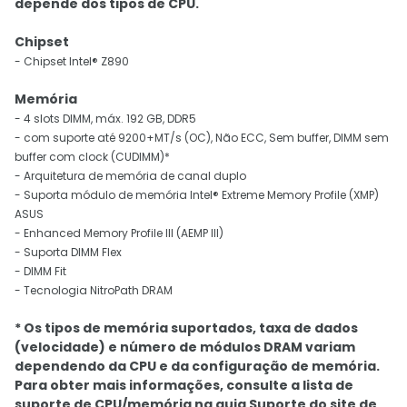
depende dos tipos de CPU.
Chipset
- Chipset Intel® Z890
Memória
- 4 slots DIMM, máx. 192 GB, DDR5
- com suporte até 9200+MT/s (OC), Não ECC, Sem buffer, DIMM sem
buffer com clock (CUDIMM)*
- Arquitetura de memória de canal duplo
- Suporta módulo de memória Intel® Extreme Memory Profile (XMP)
ASUS
- Enhanced Memory Profile III (AEMP III)
- Suporta DIMM Flex
- DIMM Fit
- Tecnologia NitroPath DRAM
* Os tipos de memória suportados, taxa de dados
(velocidade) e número de módulos DRAM variam
dependendo da CPU e da configuração de memória.
Para obter mais informações, consulte a lista de
suporte de CPU/memória na guia Suporte do site de