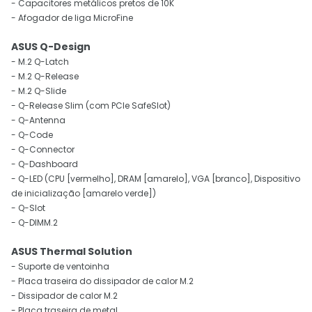
- Capacitores metálicos pretos de 10K
- Afogador de liga MicroFine
ASUS Q-Design
- M.2 Q-Latch
- M.2 Q-Release
- M.2 Q-Slide
- Q-Release Slim (com PCIe SafeSlot)
- Q-Antenna
- Q-Code
- Q-Connector
- Q-Dashboard
- Q-LED (CPU [vermelho], DRAM [amarelo], VGA [branco], Dispositivo
de inicialização [amarelo verde])
- Q-Slot
- Q-DIMM.2
ASUS Thermal Solution
- Suporte de ventoinha
- Placa traseira do dissipador de calor M.2
- Dissipador de calor M.2
- Placa traseira de metal