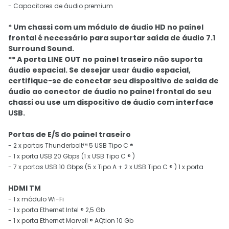
- Capacitores de áudio premium
* Um chassi com um módulo de áudio HD no painel
frontal é necessário para suportar saída de áudio 7.1
Surround Sound.
** A porta LINE OUT no painel traseiro não suporta
áudio espacial. Se desejar usar áudio espacial,
certifique-se de conectar seu dispositivo de saída de
áudio ao conector de áudio no painel frontal do seu
chassi ou use um dispositivo de áudio com interface
USB.
Portas de E/S do painel traseiro
- 2 x portas Thunderbolt™ 5 USB Tipo C ®
- 1 x porta USB 20 Gbps (1 x USB Tipo C ® )
- 7 x portas USB 10 Gbps (5 x Tipo A + 2 x USB Tipo C ® ) 1 x porta
HDMI TM
- 1 x módulo Wi-Fi
- 1 x porta Ethernet Intel ® 2,5 Gb
- 1 x porta Ethernet Marvell ® AQtion 10 Gb