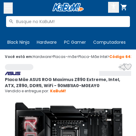



Buscar produtos


Enviar para:
Digite o CEP
Black Ninja
Hardware
PC Gamer
Computadores
P

Olá. Acesse sua conta
Você está em:
Hardware
>
Placas-mãe
>
Placa-Mãe Intel
>
Código
6429


ENTRE

Departamentos
Placa Mãe ASUS ROG Maximus Z890 Extreme, Intel,
CADASTRE-SE
Cupons

ATX, Z890, DDR5, WiFi - 90MB1IA0-M0EAY0
Vendido e entregue por:
KaBuM!
Mais Vendidos

Ativar tradutor em libras
