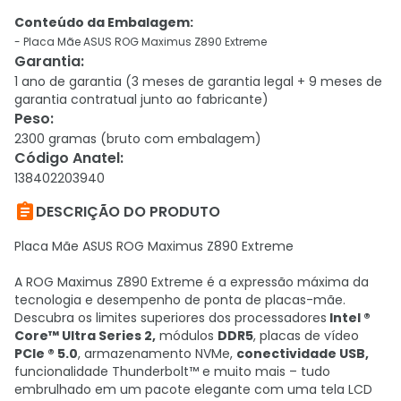
Conteúdo da Embalagem:
- Placa Mãe ASUS ROG Maximus Z890 Extreme
Garantia
:
1 ano de garantia (3 meses de garantia legal + 9 meses de
garantia contratual junto ao fabricante)
Peso
:
2300 gramas (bruto com embalagem)
Código Anatel
:
138402203940

DESCRIÇÃO DO PRODUTO
Placa Mãe ASUS ROG Maximus Z890 Extreme
A ROG Maximus Z890 Extreme é a expressão máxima da
tecnologia e desempenho de ponta de placas-mãe.
Descubra os limites superiores dos processadores
Intel ®
Core™ Ultra Series 2,
módulos
DDR5
, placas de vídeo
PCIe ® 5.0
, armazenamento NVMe,
conectividade USB,
funcionalidade Thunderbolt™ e muito mais – tudo
embrulhado em um pacote elegante com uma tela LCD