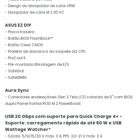
- Design do dissipador de calor VRM
- Dissipador de calor M.2 3D VC
ASUS EZ DIY
- Placa traseira
- Botão BIOS FlashBack™
- Botão Clear CMOS
- Protetor de alavanca do soquete da CPU
- ProCool II
- Pré-montado Blindagem de E/S
- SafeSlot
- SafeDIMM
Aura Sync
- Conectores endereçáveis ​​Gen 2 Tela LCD colorida de 5" com BIOS
duplo Painel frontal ROG M.2 PowerBoost
USB 20 Gbps com suporte para Quick Charge 4+ -
Suporte: carregamento rápido de até 60 W e USB
Wattage Watcher*
- Saída: 5/9/15/20 V máx. 3 A, PPS: 3,3–21 V máx. 3 A