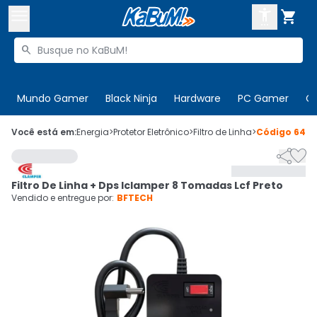



Buscar produtos


Enviar para:
Digite o CEP
Mundo Gamer
Black Ninja
Hardware
PC Gamer
C

Olá. Acesse sua conta
Você está em:
Energia
>
Protetor Eletrônico
>
Filtro de Linha
>
Código
6433


ENTRE

Departamentos
Filtro De Linha + Dps Iclamper 8 Tomadas Lcf Preto
CADASTRE-SE
Cupons

Vendido e entregue por:
BFTECH
Mais Vendidos

Ativar tradutor em libras
