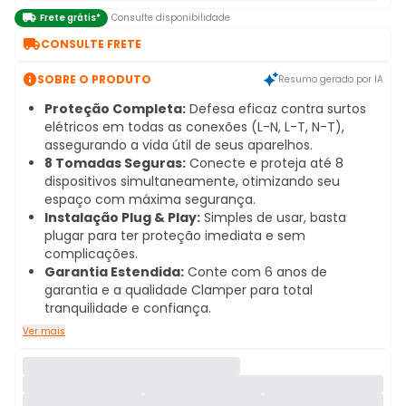

Frete grátis*
Consulte disponibilidade

CONSULTE FRETE

SOBRE O PRODUTO
Resumo gerado por IA
Proteção Completa:
Defesa eficaz contra surtos
elétricos em todas as conexões (L-N, L-T, N-T),
assegurando a vida útil de seus aparelhos.
8 Tomadas Seguras:
Conecte e proteja até 8
dispositivos simultaneamente, otimizando seu
espaço com máxima segurança.
Instalação Plug & Play:
Simples de usar, basta
plugar para ter proteção imediata e sem
complicações.
Garantia Estendida:
Conte com 6 anos de
garantia e a qualidade Clamper para total
tranquilidade e confiança.
Ver mais