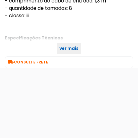
- comprimento do cabo de entrada: 1,3 m
- quantidade de tomadas: 8
- classe: iii
Especificações Técnicas
ver mais
Única
Cor:

CONSULTE FRETE