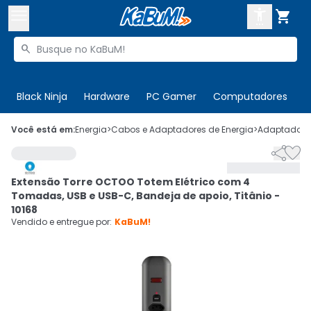



Buscar produtos


Enviar para:
Digite o CEP
Black Ninja
Hardware
PC Gamer
Computadores
P

Olá. Acesse sua conta
Você está em:
Energia
>
Cabos e Adaptadores de Energia
>
Adaptadores


ENTRE

Departamentos
Extensão Torre OCTOO Totem Elétrico com 4
CADASTRE-SE
Cupons

Tomadas, USB e USB-C, Bandeja de apoio, Titânio -
10168
Mais Vendidos

Vendido e entregue por:
KaBuM!
Ativar tradutor em libras
