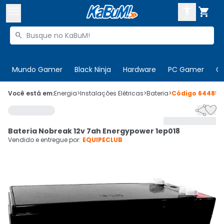



Buscar produtos


Enviar para:
Digite o CEP
Mundo Gamer
Black Ninja
Hardware
PC Gamer
C

Olá. Acesse sua conta
Você está em:
Energia
>
Instalações Elétricas
>
Bateria
>
Código
644852


ENTRE

Departamentos
Bateria Nobreak 12v 7ah Energypower 1ep018
CADASTRE-SE
Cupons

Vendido e entregue por:
EQUIPECLUB
Mais Vendidos

Ativar tradutor em libras
