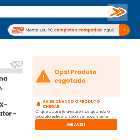
Buscar
PC Gamer
Computadores
Computadores
Periféricos
Periféricos
TV
Venda no KaBuM!
TV
Venda no KaBuM!



Ops! Produto
sna
esgotado
,
AVISE QUANDO O PRODUTO
 X-

CHEGAR
Clique aqui e te avisaremos quando o
ator -
produto estiver disponível novamente
ME AVISE