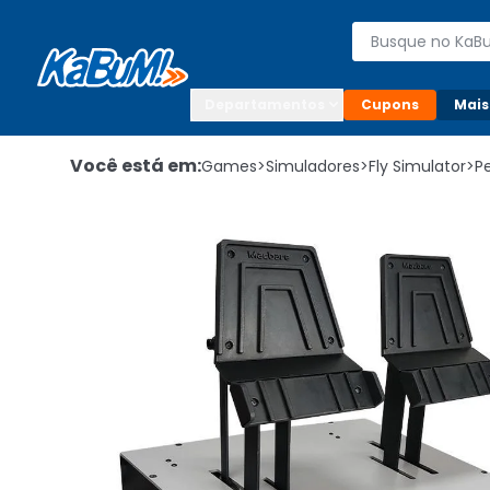
Enviar para:

Buscar produto
Digite o CEP

Departamentos
Cupons
Mais
Você está em:
Games
>
Simuladores
>
Fly Simulator
>
P