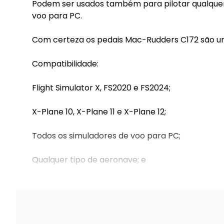
Podem ser usados também para pilotar qualquer 
voo para PC.
Com certeza os pedais Mac-Rudders C172 são um
Compatibilidade:
Flight Simulator X, FS2020 e FS2024;
X-Plane 10, X-Plane 11 e X-Plane 12;
Todos os simuladores de voo para PC;
Qualquer tipo de aeronave; e
Windows (todas as versões), Mac e Linux.