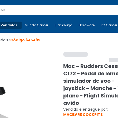
s
 Vendidos
Mais-v-
Mundo Gamer
Mundo Gamer
Black Ninja
Black Ninja
Hardware
Hardware
PC Gamer
edais
>
Código
645495
Mac - Rudders Ces
C172 - Pedal de leme
simulador de voo -
joystick - Manche -
plane - Flight Simul
avião
Vendido e entregue por:
MACBARE COCKPITS