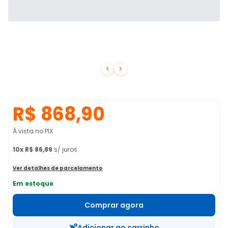


R$ 868,90
À vista no PIX
10
x
R$ 86,89
s/ juros
Ver detalhes de parcelamento
Em estoque
Comprar agora
Adicionar ao carrinho