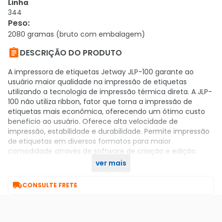
Linha
344
Peso
:
2080 gramas (bruto com embalagem)

DESCRIÇÃO DO PRODUTO
A impressora de etiquetas Jetway JLP-100 garante ao
usuário maior qualidade na impressão de etiquetas
utilizando a tecnologia de impressão térmica direta. A JLP-
100 não utiliza ribbon, fator que torna a impressão de
etiquetas mais econômica, oferecendo um ótimo custo
beneficio ao usuário. Oferece alta velocidade de
impressão, estabilidade e durabilidade. Permite impressão
de etiquetas em diversos formatos para maior
comodidade através de software de criação e edição.
Através conexão USB garante maior agilidade e eficiência
ver mais
na impressão de etiquetas.

CONSULTE FRETE