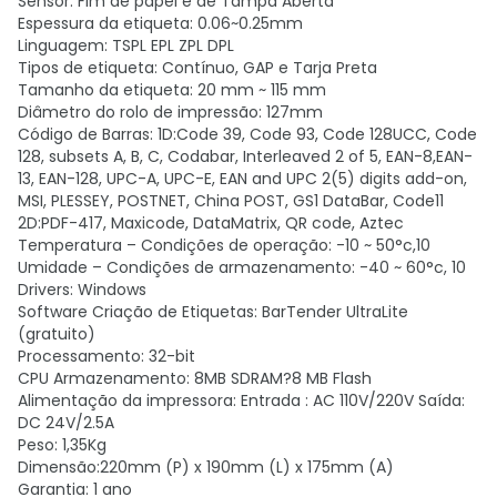
Sensor: Fim de papel e de Tampa Aberta
Espessura da etiqueta: 0.06~0.25mm
Linguagem: TSPL EPL ZPL DPL
Tipos de etiqueta: Contínuo, GAP e Tarja Preta
Tamanho da etiqueta: 20 mm ~ 115 mm
Diâmetro do rolo de impressão: 127mm
Código de Barras: 1D:Code 39, Code 93, Code 128UCC, Code
128, subsets A, B, C, Codabar, Interleaved 2 of 5, EAN-8,EAN-
13, EAN-128, UPC-A, UPC-E, EAN and UPC 2(5) digits add-on,
MSI, PLESSEY, POSTNET, China POST, GS1 DataBar, Code11
2D:PDF-417, Maxicode, DataMatrix, QR code, Aztec
Temperatura – Condições de operação: -10 ~ 50°c,10
Umidade – Condições de armazenamento: -40 ~ 60°c, 10
Drivers: Windows
Software Criação de Etiquetas: BarTender UltraLite
(gratuito)
Processamento: 32-bit
CPU Armazenamento: 8MB SDRAM?8 MB Flash
Alimentação da impressora: Entrada : AC 110V/220V Saída:
DC 24V/2.5A
Peso: 1,35Kg
Dimensão:220mm (P) x 190mm (L) x 175mm (A)
Garantia: 1 ano