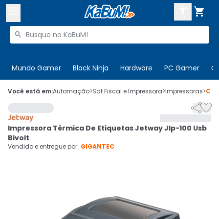



Buscar produtos


Enviar para:
Digite o CEP
Mundo Gamer
Black Ninja
Hardware
PC Gamer
C

Olá. Acesse sua conta
Você está em:
Automação
>
Sat Fiscal e Impressora
>
Impressoras
>
Cód


ENTRE

Departamentos
Impressora Térmica De Etiquetas Jetway Jlp-100 Usb
CADASTRE-SE
Cupons

Bivolt
Vendido e entregue por:
GIGANTEC
Mais Vendidos

Ativar tradutor em libras
