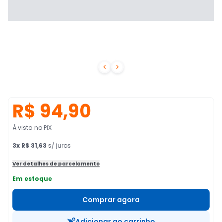


R$ 94,90
À vista no PIX
3
x
R$ 31,63
s/ juros
Ver detalhes de parcelamento
Em estoque
Comprar agora
Adicionar ao carrinho