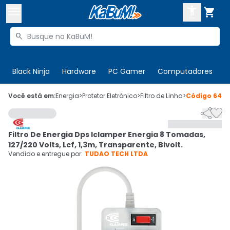



Buscar produtos


Enviar para:
Digite o CEP
Black Ninja
Hardware
PC Gamer
Computadores
P

Olá. Acesse sua conta
Você está em:
Energia
>
Protetor Eletrônico
>
Filtro de Linha
>
Código
6467


ENTRE

Departamentos
Filtro De Energia Dps Iclamper Energia 8 Tomadas,
CADASTRE-SE
Cupons

127/220 Volts, Lcf, 1,3m, Transparente, Bivolt.
Vendido e entregue por:
TUDAO TECH LTDA
Mais Vendidos

Ativar tradutor em libras
