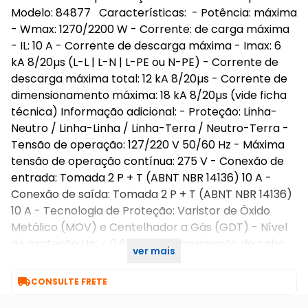
Modelo: 84877 Características: - Potência: máxima
- Wmax: 1270/2200 W - Corrente: de carga máxima
- IL: 10 A - Corrente de descarga máxima - Imax: 6
kA 8/20µs (L-L | L-N | L-PE ou N-PE) - Corrente de
descarga máxima total: 12 kA 8/20µs - Corrente de
dimensionamento máxima: 18 kA 8/20µs (vide ficha
técnica) Informação adicional: - Proteção: Linha-
Neutro / Linha-Linha / Linha-Terra / Neutro-Terra -
Tensão de operação: 127/220 V 50/60 Hz - Máxima
tensão de operação contínua: 275 V - Conexão de
entrada: Tomada 2 P + T (ABNT NBR 14136) 10 A -
Conexão de saída: Tomada 2 P + T (ABNT NBR 14136)
10 A - Tecnologia de Proteção: Varistor de Óxido
Metálico (MOV) e Centelhador a Gás (GDT) - Nível
de proteção Up: < 0,68 kV - Comprimento do cabo
ver mais
de entrada: 1,3 m - Classe: III

CONSULTE FRETE