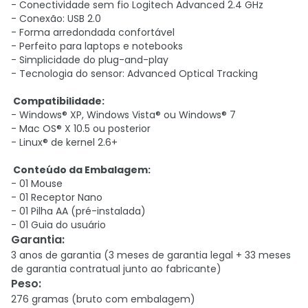
- Conectividade sem fio Logitech Advanced 2.4 GHz
- Conexão: USB 2.0
- Forma arredondada confortável
- Perfeito para laptops e notebooks
- Simplicidade do plug-and-play
- Tecnologia do sensor: Advanced Optical Tracking
Compatibilidade:
- Windows® XP, Windows Vista® ou Windows® 7
- Mac OS® X 10.5 ou posterior
- Linux® de kernel 2.6+
Conteúdo da Embalagem:
- 01 Mouse
- 01 Receptor Nano
- 01 Pilha AA (pré-instalada)
- 01 Guia do usuário
Garantia
:
3 anos de garantia (3 meses de garantia legal + 33 meses
de garantia contratual junto ao fabricante)
Peso
:
276 gramas (bruto com embalagem)