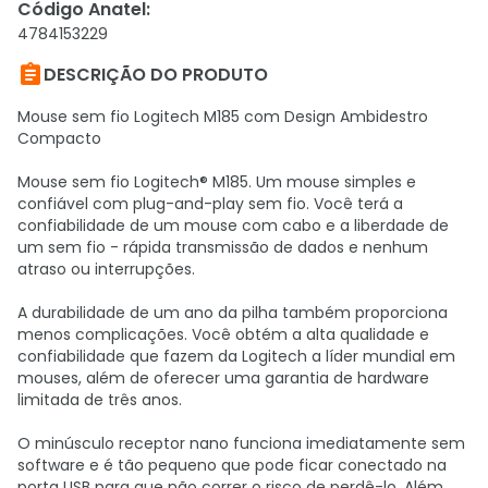
Código Anatel
:
4784153229

DESCRIÇÃO DO PRODUTO
Mouse sem fio Logitech M185 com Design Ambidestro
Compacto
Mouse sem fio Logitech® M185. Um mouse simples e
confiável com plug-and-play sem fio. Você terá a
confiabilidade de um mouse com cabo e a liberdade de
um sem fio - rápida transmissão de dados e nenhum
atraso ou interrupções.
A durabilidade de um ano da pilha também proporciona
menos complicações. Você obtém a alta qualidade e
confiabilidade que fazem da Logitech a líder mundial em
mouses, além de oferecer uma garantia de hardware
limitada de três anos.
O minúsculo receptor nano funciona imediatamente sem
software e é tão pequeno que pode ficar conectado na
porta USB para que não correr o risco de perdê-lo. Além