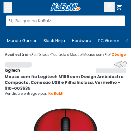



Buscar produtos


Enviar para:
Digite o CEP
Mundo Gamer
Black Ninja
Hardware
PC Gamer
C

Olá. Acesse sua conta
Você está em:
Periféricos
>
Teclado e Mouse
>
Mouse sem Fio
>
Código
6


ENTRE

Departamentos
Mouse sem fio Logitech M185 com Design Ambidestro
CADASTRE-SE
Cupons

Compacto, Conexão USB e Pilha Inclusa, Vermelho -
910-003635
Mais Vendidos

Vendido e entregue por:
KaBuM!
Ativar tradutor em libras
