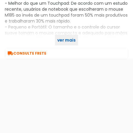
- Melhor do que um Touchpad: De acordo com um estudo
recente, usuários de notebook que escolheram o mouse
M185 ao invés de um touchpad foram 50% mais produtivos
e trabalharam 30% mais rápido.
- Pequeno e Portátil: O tamanho e o controle do cursor
suave tornam o mouse compacto e adequado para mãos
pequenas e médias, espaços de trabalho ou escritórios
ver mais
apertados e mesas cheias.

CONSULTE FRETE