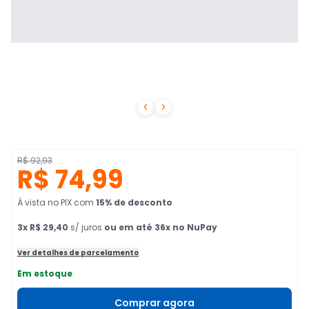


R$ 92,93
R$ 74,99
À vista no PIX
com
15
% de desconto
3
x
R$ 29,40
s/ juros
ou em até 36x no NuPay
Ver detalhes de parcelamento
Em estoque
Comprar agora