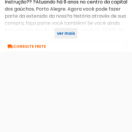
Instrução?? ?Atuando há 9 anos no centro da capital
dos gaúchos, Porto Alegre. Agora você pode fazer
parte da extensão da noss?a história através de sua
compra, faça parte você também! Se você ainda
tem alguma dúvida referente ao produto, ENTRE EM
ver mais
CONTATO CONOSCO!

CONSULTE FRETE