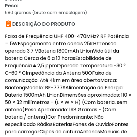
Peso
:
680 gramas (bruto com embalagem)

DESCRIÇÃO DO PRODUTO
Faixa de Frequência UHF 400-470MHz? RF Potência
= 5WEspaçamento entre canais 25KHzTensão
operado 3.7 VBateria 1800mAh Li-ionVida útil da
bateria Cerca de 6 a 12 horasEstabilidade de
Frequência ± 2,5 ppmOperado Temperatura -30 °
C-60 ° CImpedância da Antena 50OFaixa de
comunicação: Até 4km em área abertaMarca:
BaofengModelo: BF-777SAlimentação de Energia:
Bateria 1500mAh Li-ionDimensões aproximadas: 110 ×
50 × 32 milímetros - (L × W × H) (Com bateria, sem
antena)Peso Aproximado: 198 Gramas - (Com
bateria / antena)Cor Predominante: Não
especificado RádiosBateriasFones de OuvidoFontes
para carregarClipes de cinturaAntenasManuais de