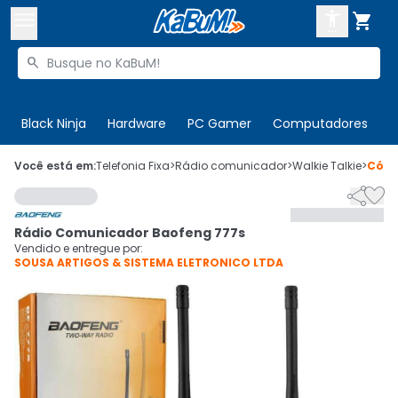



Buscar produtos


Enviar para:
Digite o CEP
Black Ninja
Hardware
PC Gamer
Computadores
P

Olá. Acesse sua conta
Você está em:
Telefonia Fixa
>
Rádio comunicador
>
Walkie Talkie
>
Cód


ENTRE

Departamentos
Rádio Comunicador Baofeng 777s
CADASTRE-SE
Cupons

Vendido e entregue por:
SOUSA ARTIGOS & SISTEMA ELETRONICO LTDA
Mais Vendidos

Ativar tradutor em libras
