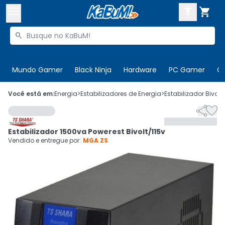



Buscar produtos


Enviar para:
Digite o CEP
Mundo Gamer
Black Ninja
Hardware
PC Gamer
C

Olá. Acesse sua conta
Você está em:
Energia
>
Estabilizadores de Energia
>
Estabilizador Bivolt
>


ENTRE

Departamentos
Estabilizador 1500va Powerest Bivolt/115v
CADASTRE-SE
Cupons

Vendido e entregue por:
MGA ZS
Mais Vendidos

Ativar tradutor em libras
