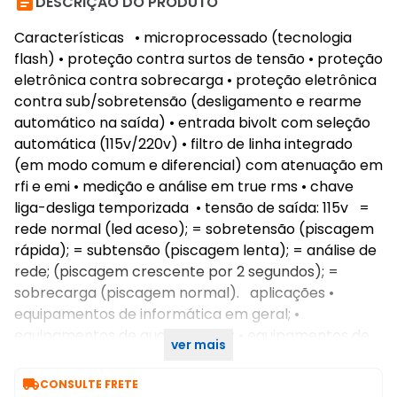

DESCRIÇÃO DO PRODUTO
Características • microprocessado (tecnologia
flash) • proteção contra surtos de tensão • proteção
eletrônica contra sobrecarga • proteção eletrônica
contra sub/sobretensão (desligamento e rearme
automático na saída) • entrada bivolt com seleção
automática (115v/220v) • filtro de linha integrado
(em modo comum e diferencial) com atenuação em
rfi e emi • medição e análise em true rms • chave
liga-desliga temporizada • tensão de saída: 115v =
rede normal (led aceso); = sobretensão (piscagem
rápida); = subtensão (piscagem lenta); = análise de
rede; (piscagem crescente por 2 segundos); =
sobrecarga (piscagem normal). aplicações •
equipamentos de informática em geral; •
equipamentos de audio e vídeo; • equipamentos de
ver mais
automação comercial, bancária e residencial.

CONSULTE FRETE