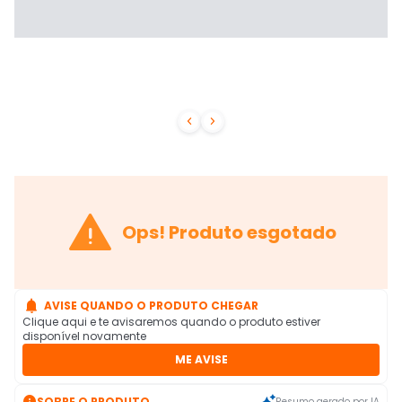



Ops! Produto esgotado

AVISE QUANDO O PRODUTO CHEGAR
Clique aqui e te avisaremos quando o produto estiver
disponível novamente
ME AVISE

SOBRE O PRODUTO
Resumo gerado por IA