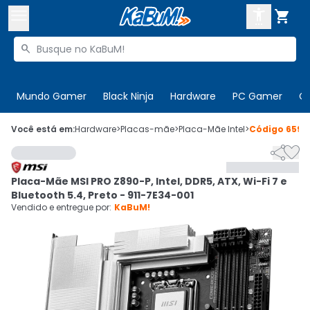



Buscar produtos


Enviar para:
Digite o CEP
Mundo Gamer
Black Ninja
Hardware
PC Gamer
C

Olá. Acesse sua conta
Você está em:
Hardware
>
Placas-mãe
>
Placa-Mãe Intel
>
Código
6598


ENTRE

Departamentos
Placa-Mãe MSI PRO Z890-P, Intel, DDR5, ATX, Wi-Fi 7 e
CADASTRE-SE
Cupons

Bluetooth 5.4, Preto - 911-7E34-001
Vendido e entregue por:
KaBuM!
Mais Vendidos

Ativar tradutor em libras
