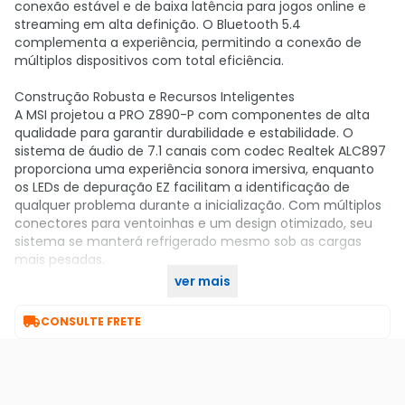
conexão estável e de baixa latência para jogos online e
streaming em alta definição. O Bluetooth 5.4
complementa a experiência, permitindo a conexão de
múltiplos dispositivos com total eficiência.
Construção Robusta e Recursos Inteligentes
A MSI projetou a PRO Z890-P com componentes de alta
qualidade para garantir durabilidade e estabilidade. O
sistema de áudio de 7.1 canais com codec Realtek ALC897
proporciona uma experiência sonora imersiva, enquanto
os LEDs de depuração EZ facilitam a identificação de
qualquer problema durante a inicialização. Com múltiplos
conectores para ventoinhas e um design otimizado, seu
sistema se manterá refrigerado mesmo sob as cargas
mais pesadas.
ver mais
Adquira o seu no KaBuM!

CONSULTE FRETE