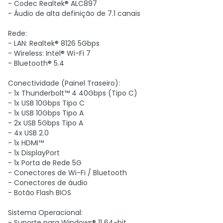
- Codec Realtek® ALC897
- Áudio de alta definição de 7.1 canais
Rede:
- LAN: Realtek® 8126 5Gbps
- Wireless: Intel® Wi-Fi 7
- Bluetooth® 5.4
Conectividade (Painel Traseiro):
- 1x Thunderbolt™ 4 40Gbps (Tipo C)
- 1x USB 10Gbps Tipo C
- 1x USB 10Gbps Tipo A
- 2x USB 5Gbps Tipo A
- 4x USB 2.0
- 1x HDMI™
- 1x DisplayPort
- 1x Porta de Rede 5G
- Conectores de Wi-Fi / Bluetooth
- Conectores de áudio
- Botão Flash BIOS
Sistema Operacional:
- Suporte para Windows® 11 64-bit