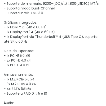
- Suporte de memória: 9200+(OC)/.../4800(JEDEC) MT/s
- Suporta modo Dual-Channel
- Suporta Intel® XMP 3.0
Gráficos Integrados:
- 1x HDMI™ 2.1 (4K a 60 Hz)
- 1x DisplayPort 1.4 (4K a 60 Hz)
- 1x DisplayPort via Thunderbolt™ 4 (USB Tipo C), suporta
até 8K a 60 Hz
Slots de Expansão:
- 1x PCI-E 5.0 x16
- 2x PCI-E 4.0 x4
- 1x PCI-E 4.0 x1
Armazenamento:
- 1x M.2 PCIe 5.0 x4
- 3x M.2 PCIe 4.0 x4
- 4x SATA 6Gb/s
- Suporte a RAID 0, 1, 5 e 10
Áudio: