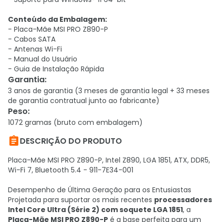
Conteúdo da Embalagem:
- Placa-Mãe MSI PRO Z890-P
- Cabos SATA
- Antenas Wi-Fi
- Manual do Usuário
- Guia de Instalação Rápida
Garantia
:
3 anos de garantia (3 meses de garantia legal + 33 meses
de garantia contratual junto ao fabricante)
Peso
:
1072 gramas (bruto com embalagem)

DESCRIÇÃO DO PRODUTO
Placa-Mãe MSI PRO Z890-P, Intel Z890, LGA 1851, ATX, DDR5,
Wi-Fi 7, Bluetooth 5.4 - 911-7E34-001
Desempenho de Última Geração para os Entusiastas
Projetada para suportar os mais recentes
processadores
Intel Core Ultra (Série 2) com soquete LGA 1851
, a
Placa-Mãe MSI PRO Z890-P
é a base perfeita para um