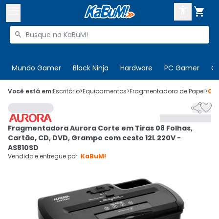



Buscar produtos


Enviar para:
Digite o CEP
Mundo Gamer
Black Ninja
Hardware
PC Gamer
C

Olá. Acesse sua conta
Você está em:
Escritório
>
Equipamentos
>
Fragmentadora de Papel
>
Có


ENTRE

Departamentos
Fragmentadora Aurora Corte em Tiras 08 Folhas,
CADASTRE-SE
Cupons

Cartão, CD, DVD, Grampo com cesto 12L 220V -
AS810SD
Mais Vendidos

Vendido e entregue por:
KaBuM!
Ativar tradutor em libras
