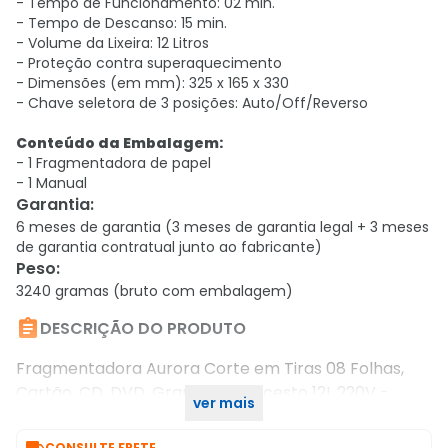
- Tempo de Funcionamento: 02 min.
- Tempo de Descanso: 15 min.
- Volume da Lixeira: 12 Litros
- Proteção contra superaquecimento
- Dimensões (em mm): 325 x 165 x 330
- Chave seletora de 3 posições: Auto/Off/Reverso
Conteúdo da Embalagem:
- 1 Fragmentadora de papel
- 1 Manual
Garantia
:
6 meses de garantia (3 meses de garantia legal + 3 meses
de garantia contratual junto ao fabricante)
Peso
:
3240 gramas (bruto com embalagem)

DESCRIÇÃO DO PRODUTO
Fragmentadora Aurora Corte em Tiras 08 Folhas,
Cartão, CD, DVD, Grampo com cesto 12L 220V -
ver mais
AS810SD
CONSULTE FRETE